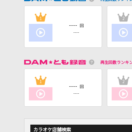
1
2
----
回
----
再生回数ランキ
1
2
----
回
----
カラオケ店舗検索