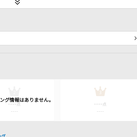
2
3
----
----
点
点
----
----
ング