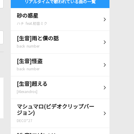
リアルタイムで歌われている曲の一覧
砂の惑星
ハチ feat.初音ミク
[生音]雨と僕の話
back number
[生音]怪盗
back number
[生音]超える
[Alexandros]
マシュマロ(ビデオクリップバー
ジョン)
DECO*27