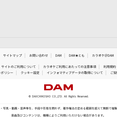
サイトマップ
お問い合わせ
DAM
DAM★とも
カラオケ＠DAM
サイトのご利用について
カラオケご利用にあたっての注意事項
利用規約
ーポリシー
クッキー設定
インフォマティブデータの取得について
ご契
© DAIICHIKOSHO CO.,LTD. All Rights Reserved.
・写真・動画・音声等を、手段や形態を問わず、著作権法の定める範囲を超えて無断で複
楽曲及びコンテンツは、機種によりご利用いただけない場合があります。