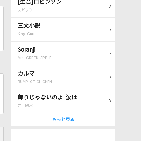
[生音]ロビンソン
スピッツ
三文小説
King Gnu
Soranji
Mrs. GREEN APPLE
カルマ
BUMP OF CHICKEN
飾りじゃないのよ 涙は
井上陽水
もっと見る