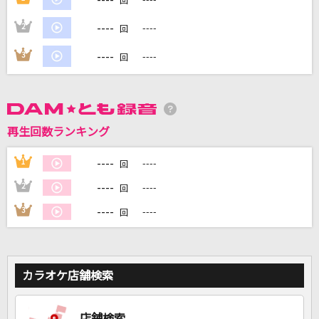
回
----
2
----
回
DAMに会員登録・ログインして
カラオケをもっと楽しもう！
----
3
----
回
再生回数ランキング
自宅でカラオケ歌い放題！
家族や友達と一緒に！練習にも！
----
1
----
回
----
2
----
回
----
3
----
回
カラオケ店舗検索
店舗検索