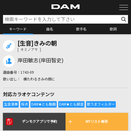
キーワード
曲名
歌手名
歌詞
[生音]きみの朝
カラオケ検索
[ キミノアサ ]
岸田敏志(岸田智史)
カラオケ店舗検索
選曲番号：
1743-09
横たわるきみの顔に
カラオケリクエスト
対応カラオケコンテンツ
全国りれき
リアルタイムで歌われている曲の一覧
デンモクアプリで予約
MYリスト保存