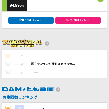
[生音]地上の星
94.886
点
中島みゆき
DAM★ともボーカルエントリーランキング
動画公開曲を見る
録音公開曲を見る
Best Friend
Kiroro
風にきえないで
L'Arc-en-Ciel
----
----
1
点
好きすぎて滅！
----
----
2
点
M!LK
----
----
3
点
もっと見る
DAMの新曲・ランキングなど
カラオケ最新情報をチェック！
再生回数ランキング
----
1
----