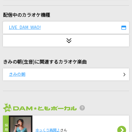
[生音]君に届け
flumpool
配信中のカラオケ機種
ケセラセラ
LIVE DAM WAO!
Mrs. GREEN APPLE
踊
Ado
きみの朝(生音)に関連するカラオケ楽曲
[生音]RAIN
きみの朝
SEKAI NO OWARI(世界の終わり)
烈の瞬
ジャパハリネット
2026年8月度
[プロオケ]MY LONELY TOWN
B'z
ゆっくり再開♪
さん