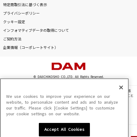
特定商取引法に基づく表示
プライバシーポリシー
クッキー設定
インフォマティブデータの取得について
ご契約方法
企業情報（コーポレートサイト）
© DAIICHIKOSHO CO.,LTD. All Rights Reserved.
このサイトに掲載されている一切の文章・画像・写真・動画・音声等を、手段や形態
を問わず、著作権法の定める範囲を超えて無断で複製、転載、ファイル化などすること
We use cookies to improve your experience on our
を禁じます。
website, to personalize content and ads and to analyze
our traffic. Please click [Cookie Settings] to customize
楽曲及びコンテンツは、機種によりご利用いただけない場合があります。
your cookie settings on our website.
楽曲及びコンテンツの配信日、配信内容が変更になる場合があります。
楽曲によりMYリスト保存ができない場合があります。
Accept All Cookies
JASRAC許諾番号
6602250213Y31015 6602250112Y38026 6602250240Y31015