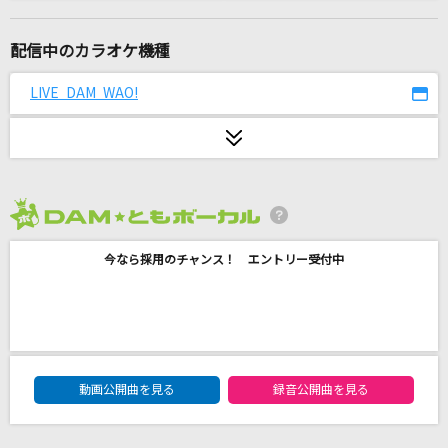
Angel
ちゃんみな
配信中のカラオケ機種
砂の惑星
LIVE DAM WAO!
ハチ feat.初音ミク
ラブソング
マルシィ
2026年8月度
ノックブーツ
今なら採用のチャンス！ エントリー受付中
Chevon
[生音]SUMMER SONG
YUI
DAM★ともボーカルエントリーランキング
くちべにグラス
動画公開曲を見る
録音公開曲を見る
北沢麻衣