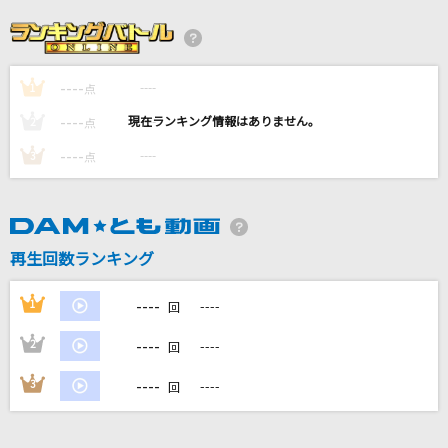
[生音]To Love You More [トゥ・ラヴ・ユー・
モア]
Celine Dion With Special Guests Kryzler & Kompany
----
----
1
点
[生音]なごり雪
----
----
2
点
イルカ
----
----
3
点
[生音]晴る
ヨルシカ
再生回数ランキング
イエスタデイ
Official髭男dism
----
1
----
回
もっと見る
----
2
----
回
----
3
----
回
DAMの新曲・ランキングなど
カラオケ最新情報をチェック！