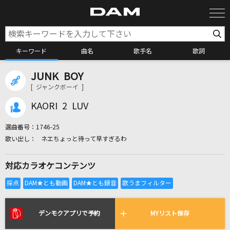
キーワード
曲名
歌手名
歌詞
JUNK BOY
カラオケ検索
[ ジャンクボーイ ]
KAORI 2 LUV
カラオケ店舗検索
選曲番号：
1746-25
ネエちょっと待って早すぎるわ
カラオケリクエスト
対応カラオケコンテンツ
全国りれき
リアルタイムで歌われている曲の一覧
デンモクアプリで予約
MYリスト保存