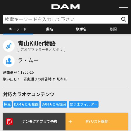
キーワード
曲名
歌手名
歌詞
青山Killer物語
カラオケ検索
[ アオヤマキラーモノガタリ ]
ラ・ムー
カラオケ店舗検索
選曲番号：
1755-15
青山通りの黄昏時は 切れた
カラオケリクエスト
対応カラオケコンテンツ
全国りれき
リアルタイムで歌われている曲の一覧
デンモクアプリで予約
MYリスト保存