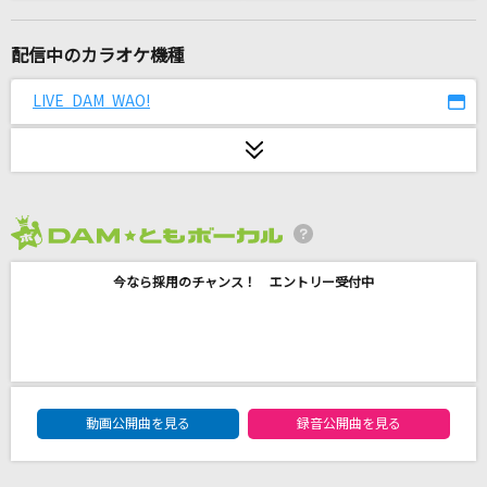
あなたのキスを数えましょう～You were mine
～
配信中のカラオケ機種
小柳ゆき
LIVE DAM WAO!
決戦スピリット
CHiCO with HoneyWorks
アイネクライネ
米津玄師
2026年8月度
[良音]Colors of the Heart
今なら採用のチャンス！ エントリー受付中
UVERworld
ラヴコネクション
Mr.Children
DAM★ともボーカルエントリーランキング
動画公開曲を見る
録音公開曲を見る
Soranji
Mrs. GREEN APPLE