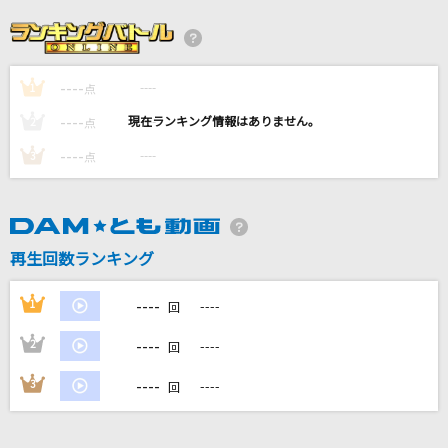
幕が上がる
back number
----
----
1
点
怪獣の花唄
----
----
2
点
Vaundy
----
----
3
点
[生音]クリスマスソング
back number
再生回数ランキング
[生音]木綿のハンカチーフ
太田裕美
----
1
----
回
もっと見る
----
2
----
回
----
3
----
回
DAMの新曲・ランキングなど
カラオケ最新情報をチェック！