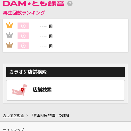
再生回数ランキング
DAMに会員登録・ログインして
----
1
----
回
カラオケをもっと楽しもう！
----
2
----
回
----
3
----
回
自宅でカラオケ歌い放題！
家族や友達と一緒に！練習にも！
カラオケ店舗検索
店舗検索
カラオケ検索
「青山Killer物語」の詳細
サイトマップ