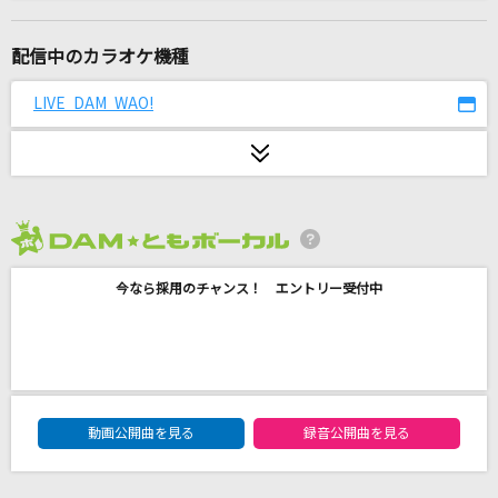
[生音]真夏の夜の夢
松任谷由実(荒井由実)
配信中のカラオケ機種
怪獣
LIVE DAM WAO!
サカナクション
[生音]酒
志賀勝
2026年8月度
もってけ!セーラーふく
今なら採用のチャンス！ エントリー受付中
泉こなた・柊かがみ・柊つかさ・高良みゆき(平野綾・加藤英美里・福原
香織・遠藤綾)
イケナイ太陽
ORANGE RANGE
DAM★ともボーカルエントリーランキング
動画公開曲を見る
録音公開曲を見る
抱きしめたい
Mr.Children