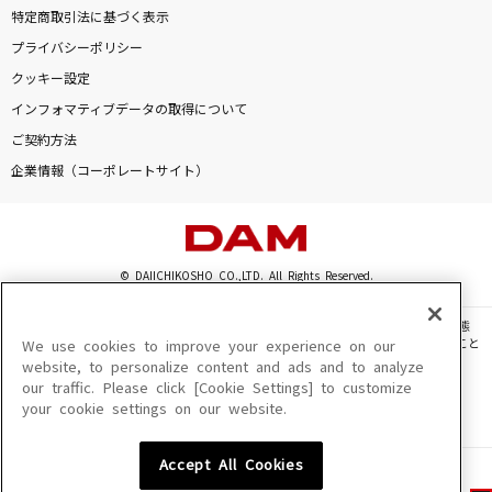
特定商取引法に基づく表示
プライバシーポリシー
クッキー設定
インフォマティブデータの取得について
ご契約方法
企業情報（コーポレートサイト）
© DAIICHIKOSHO CO.,LTD. All Rights Reserved.
このサイトに掲載されている一切の文章・画像・写真・動画・音声等を、手段や形態
を問わず、著作権法の定める範囲を超えて無断で複製、転載、ファイル化などすること
We use cookies to improve your experience on our
を禁じます。
website, to personalize content and ads and to analyze
our traffic. Please click [Cookie Settings] to customize
楽曲及びコンテンツは、機種によりご利用いただけない場合があります。
your cookie settings on our website.
楽曲及びコンテンツの配信日、配信内容が変更になる場合があります。
楽曲によりMYリスト保存ができない場合があります。
Accept All Cookies
JASRAC許諾番号
6602250213Y31015 6602250112Y38026 6602250240Y31015