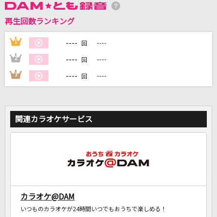
再生回数ランキング
----
1
----
回
DAMに会員登録・ログインして
カラオケをもっと楽しもう！
----
2
----
回
----
3
----
回
自宅でカラオケ歌い放題！
家族や友達と一緒に！練習にも！
関連カラオケサービス
カラオケ@DAM
いつものカラオケが24時間いつでもおうちで楽しめる！