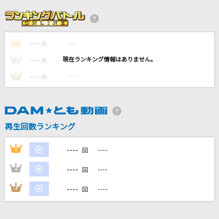
INVOKE-インヴォーク-(ビデオクリップバージョ
ン)
T.M.Revolution
----
----
1
点
----
----
2
点
私は、わたしの事が好き。
かぐや(cv.夏吉ゆうこ)
----
----
3
点
回る空うさぎ
Orangestar
再生回数ランキング
[生音]サマータイムシンデレラ
----
緑黄色社会
1
----
回
----
2
----
もっと見る
回
----
3
----
回
DAMの新曲・ランキングなど
カラオケ最新情報をチェック！