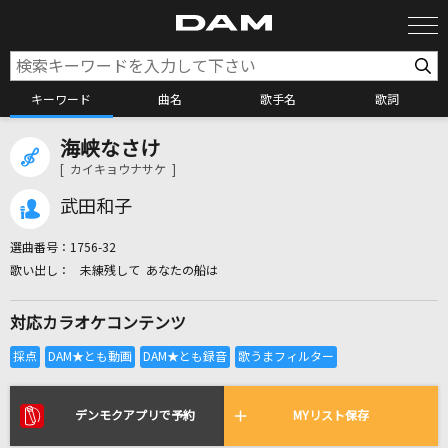
キーワード
曲名
歌手名
歌詞
海峡なさけ
カラオケ検索
[ カイキョウナサケ ]
武田和子
カラオケ店舗検索
選曲番号：
1756-32
未練残して あなたの船は
カラオケリクエスト
対応カラオケコンテンツ
全国りれき
リアルタイムで歌われている曲の一覧
デンモクアプリで予約
MYリスト保存