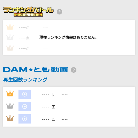
怪獣の花唄
Vaundy
----
----
1
[生音]桜
点
コブクロ
----
----
2
点
----
----
3
点
ラブル
須田景凪
真夏の雨
再生回数ランキング
レベッカ
----
1
----
回
もっと見る
----
2
----
回
DAMの新曲・ランキングなど
----
3
----
回
カラオケ最新情報をチェック！