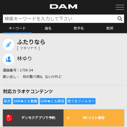
キーワード
曲名
歌手名
歌詞
ふたりなら
カラオケ検索
[ フタリナラ ]
林ゆり
カラオケ店舗検索
選曲番号：
1756-34
何の取り柄も ないけれど
カラオケリクエスト
対応カラオケコンテンツ
全国りれき
リアルタイムで歌われている曲の一覧
デンモクアプリで予約
MYリスト保存