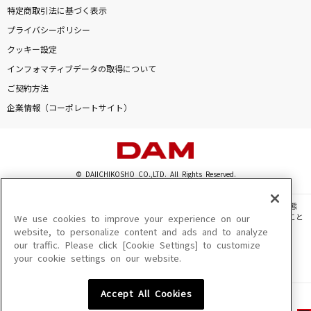
特定商取引法に基づく表示
プライバシーポリシー
クッキー設定
インフォマティブデータの取得について
ご契約方法
企業情報（コーポレートサイト）
© DAIICHIKOSHO CO.,LTD. All Rights Reserved.
このサイトに掲載されている一切の文章・画像・写真・動画・音声等を、手段や形態
を問わず、著作権法の定める範囲を超えて無断で複製、転載、ファイル化などすること
We use cookies to improve your experience on our
を禁じます。
website, to personalize content and ads and to analyze
our traffic. Please click [Cookie Settings] to customize
楽曲及びコンテンツは、機種によりご利用いただけない場合があります。
your cookie settings on our website.
楽曲及びコンテンツの配信日、配信内容が変更になる場合があります。
楽曲によりMYリスト保存ができない場合があります。
Accept All Cookies
JASRAC許諾番号
6602250213Y31015 6602250112Y38026 6602250240Y31015