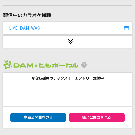
感電(ビデオクリップバージョン)
米津玄師
配信中のカラオケ機種
それでいい夜
LIVE DAM WAO!
原田波人
雪の華
中島美嘉
2026年8月度
[生音]CHAINSAW BLOOD
今なら採用のチャンス！ エントリー受付中
Vaundy
ターゲット～赤い衝撃～
和田光司
DAM★ともボーカルエントリーランキング
Tell Me Baby
動画公開曲を見る
録音公開曲を見る
Official髭男dism