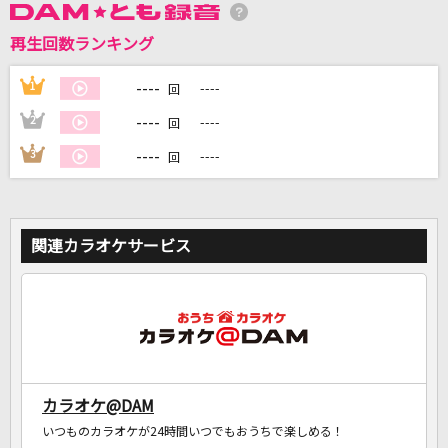
再生回数ランキング
DAMに会員登録・ログインして
カラオケをもっと楽しもう！
----
1
----
回
----
2
----
回
----
3
----
回
自宅でカラオケ歌い放題！
家族や友達と一緒に！練習にも！
関連カラオケサービス
カラオケ@DAM
いつものカラオケが24時間いつでもおうちで楽しめる！