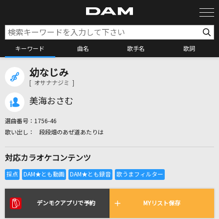
キーワード
曲名
歌手名
歌詞
幼なじみ
カラオケ検索
[ オサナナジミ ]
美海おさむ
カラオケ店舗検索
選曲番号：
1756-46
段段畑のあぜ道あたりは
カラオケリクエスト
対応カラオケコンテンツ
全国りれき
リアルタイムで歌われている曲の一覧
デンモクアプリで予約
MYリスト保存