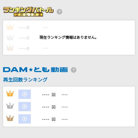
[生音]Triangle
SMAP
----
----
1
貴方解剖純愛歌～死ね～
点
あいみょん
----
----
2
点
----
----
3
点
Falco-ファルコ-
島谷ひとみ
カブトムシ
再生回数ランキング
aiko
----
1
----
回
もっと見る
----
2
----
回
DAMの新曲・ランキングなど
----
3
----
回
カラオケ最新情報をチェック！