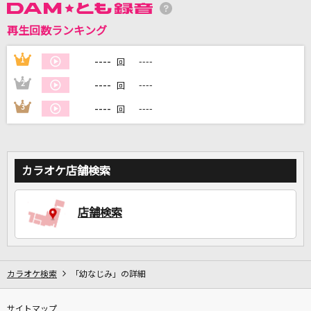
再生回数ランキング
DAMに会員登録・ログインして
カラオケをもっと楽しもう！
----
1
----
回
----
2
----
回
----
3
----
回
自宅でカラオケ歌い放題！
家族や友達と一緒に！練習にも！
カラオケ店舗検索
店舗検索
カラオケ検索
「幼なじみ」の詳細
サイトマップ