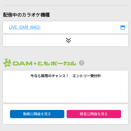
[生音]HANABI
Mr.Children
配信中のカラオケ機種
[生音]舞酔い雪
LIVE DAM WAO!
大川栄策
[生音]ベテルギウス
優里
2026年8月度
オトノナルホウヘ→
今なら採用のチャンス！ エントリー受付中
Goose house
楓
スピッツ
DAM★ともボーカルエントリーランキング
[生音]I LOVE YOU
動画公開曲を見る
録音公開曲を見る
尾崎豊