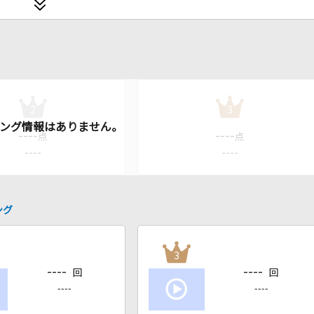
2
3
----
----
点
点
----
----
ング
3
----
----
回
回
----
----