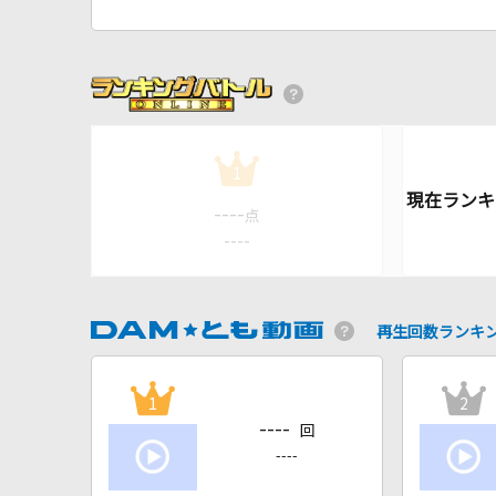
1
----
点
----
再生回数ランキ
1
2
----
回
----