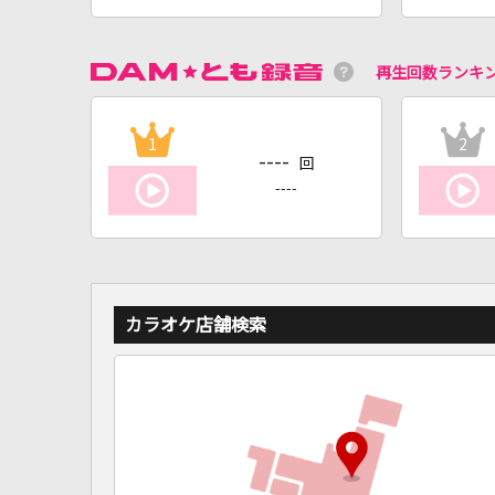
再生回数ランキ
1
2
----
回
----
カラオケ店舗検索