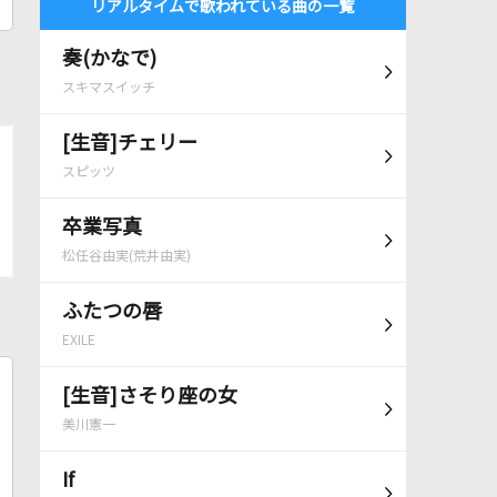
リアルタイムで歌われている曲の一覧
奏(かなで)
スキマスイッチ
[生音]チェリー
スピッツ
卒業写真
松任谷由実(荒井由実)
ふたつの唇
EXILE
[生音]さそり座の女
美川憲一
If