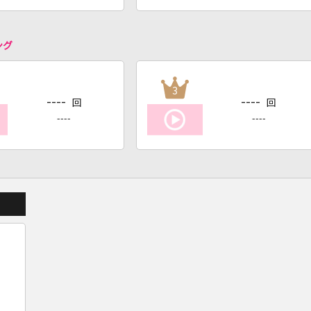
ング
3
----
----
回
回
----
----