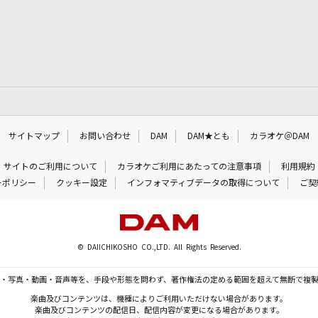
サイトマップ
お問い合わせ
DAM
DAM★とも
カラオケ＠DAM
サイトのご利用について
カラオケご利用にあたっての注意事項
利用規約
ーポリシー
クッキー設定
インフォマティブデータの取得について
ご契
© DAIICHIKOSHO CO.,LTD. All Rights Reserved.
・写真・動画・音声等を、手段や形態を問わず、著作権法の定める範囲を超えて無断で複
楽曲及びコンテンツは、機種によりご利用いただけない場合があります。
楽曲及びコンテンツの配信日、配信内容が変更になる場合があります。