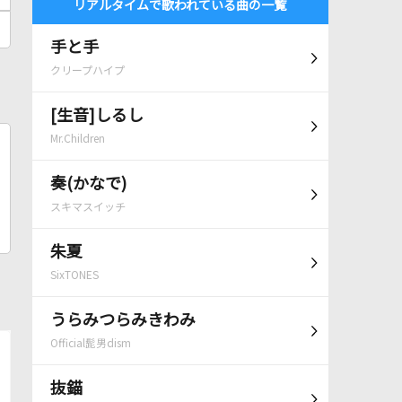
リアルタイムで歌われている曲の一覧
手と手
クリープハイプ
[生音]しるし
Mr.Children
奏(かなで)
スキマスイッチ
朱夏
SixTONES
うらみつらみきわみ
Official髭男dism
抜錨