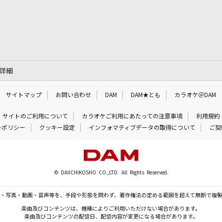
の詳細
サイトマップ
お問い合わせ
DAM
DAM★とも
カラオケ＠DAM
サイトのご利用について
カラオケご利用にあたっての注意事項
利用規約
ーポリシー
クッキー設定
インフォマティブデータの取得について
ご契
© DAIICHIKOSHO CO.,LTD. All Rights Reserved.
・写真・動画・音声等を、手段や形態を問わず、著作権法の定める範囲を超えて無断で複
楽曲及びコンテンツは、機種によりご利用いただけない場合があります。
楽曲及びコンテンツの配信日、配信内容が変更になる場合があります。