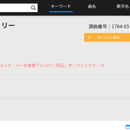
キーワード
曲名
歌手名
ク・リー
選曲番号：
1764-05
MYリスト保存
SD ロック・リーの青春フルパワー忍伝」オープニングテーマ