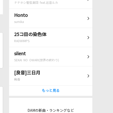
ナナホシ管弦楽団 feat.巡音ルカ
Honto
sumika
25コ目の染色体
RADWIMPS
silent
SEKAI NO OWARI(世界の終わり)
[良音]三日月
絢香
もっと見る
DAMの新曲・ランキングなど