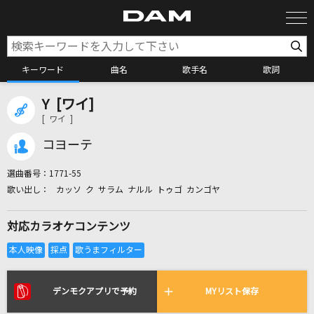
キーワード
曲名
歌手名
歌詞
Y [ワイ]
カラオケ検索
[ ワイ ]
コヨーテ
カラオケ店舗検索
選曲番号：
1771-55
カッソ ク サラム ナルル トゥゴ カンゴヤ
カラオケリクエスト
対応カラオケコンテンツ
全国りれき
リアルタイムで歌われている曲の一覧
デンモクアプリで予約
MYリスト保存