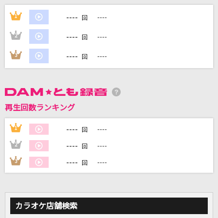
[生音]君の恋人になったら
----
1
----
回
back number
----
2
----
回
PIECE OF MY WISH
----
3
----
回
今井美樹
[生音]白い恋人達
桑田佳祐
再生回数ランキング
366日
----
1
----
回
清水翔太 feat.仲宗根泉(HY)
----
2
----
回
もっと見る
----
3
----
回
DAMの新曲・ランキングなど
カラオケ最新情報をチェック！
カラオケ店舗検索