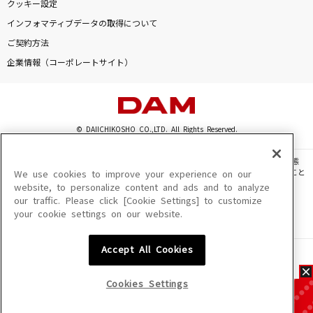
クッキー設定
インフォマティブデータの取得について
ご契約方法
企業情報（コーポレートサイト）
© DAIICHIKOSHO CO.,LTD. All Rights Reserved.
このサイトに掲載されている一切の文章・画像・写真・動画・音声等を、手段や形態
を問わず、著作権法の定める範囲を超えて無断で複製、転載、ファイル化などすること
We use cookies to improve your experience on our
を禁じます。
website, to personalize content and ads and to analyze
our traffic. Please click [Cookie Settings] to customize
楽曲及びコンテンツは、機種によりご利用いただけない場合があります。
your cookie settings on our website.
楽曲及びコンテンツの配信日、配信内容が変更になる場合があります。
楽曲によりMYリスト保存ができない場合があります。
Accept All Cookies
JASRAC許諾番号
6602250213Y31015 6602250112Y38026 6602250240Y31015
6602250241Y45122
Cookies Settings
NexTone許諾番号
ID000002945 ID000002947 ID000002937 ID000002938