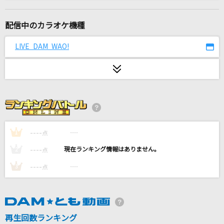
スターサイン
Aooo
配信中のカラオケ機種
雨とカプチーノ
LIVE DAM WAO!
ヨルシカ
爆裂愛してる
M!LK
[生音]水平線
back number
----
----
1
点
----
----
2
点
踊
----
----
3
点
Ado
[生音]花とサムライ
三山ひろし
再生回数ランキング