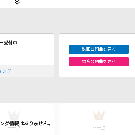
2026年8月度
ー受付中
動画公開曲を見る
録音公開曲を見る
キング
2
3
----
----
点
点
----
----