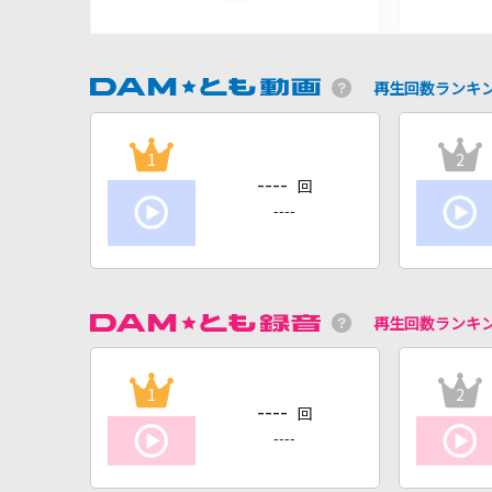
再生回数ランキ
1
2
----
回
----
再生回数ランキ
1
2
----
回
----