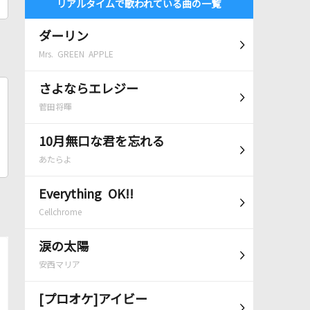
リアルタイムで歌われている曲の一覧
ダーリン
Mrs. GREEN APPLE
さよならエレジー
菅田将暉
10月無口な君を忘れる
あたらよ
Everything OK!!
Cellchrome
涙の太陽
安西マリア
[プロオケ]アイビー