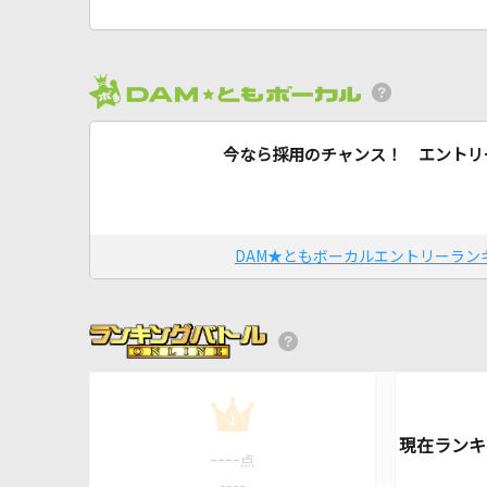
今なら採用のチャンス！ エントリ
DAM★ともボーカルエントリーラン
1
----
点
----