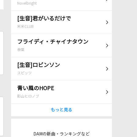
Novelbright
[生音]君がいるだけで
米米CLUB
フライディ・チャイナタウン
泰葉
[生音]ロビンソン
スピッツ
青い風のHOPE
影山ヒロノブ
もっと見る
DAMの新曲・ランキングなど