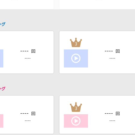
ング
3
----
----
回
回
----
----
ング
3
----
----
回
回
----
----