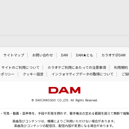
サイトマップ
お問い合わせ
DAM
DAM★とも
カラオケ＠DAM
サイトのご利用について
カラオケご利用にあたっての注意事項
利用規約
ーポリシー
クッキー設定
インフォマティブデータの取得について
ご契
© DAIICHIKOSHO CO.,LTD. All Rights Reserved.
・写真・動画・音声等を、手段や形態を問わず、著作権法の定める範囲を超えて無断で複
楽曲及びコンテンツは、機種によりご利用いただけない場合があります。
楽曲及びコンテンツの配信日、配信内容が変更になる場合があります。