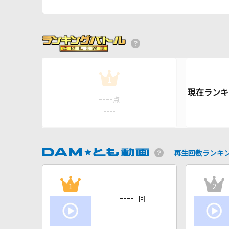
1
----
点
----
再生回数ランキ
1
2
----
回
----