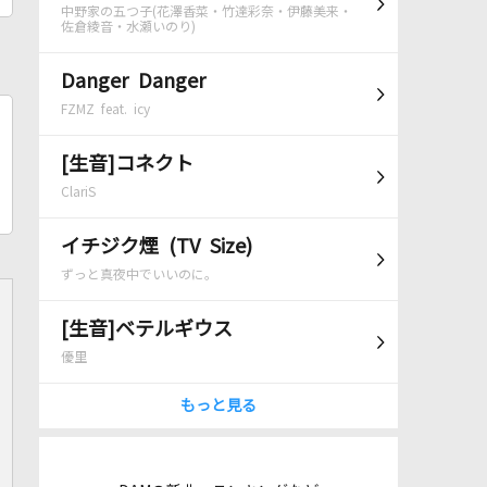
中野家の五つ子(花澤香菜・竹達彩奈・伊藤美来・
佐倉綾音・水瀬いのり)
Danger Danger
FZMZ feat. icy
[生音]コネクト
ClariS
イチジク煙 (TV Size)
ずっと真夜中でいいのに。
[生音]ベテルギウス
優里
もっと見る