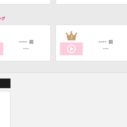
ング
3
----
----
回
回
----
----