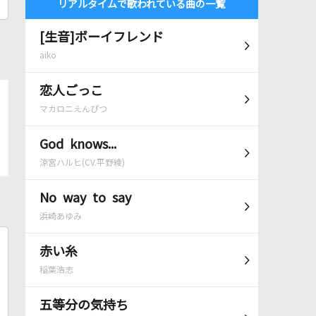
リアルタイムで歌われている曲の一覧
[生音]ボーイフレンド
aiko
恋人ごっこ
マカロニえんぴつ
God knows...
涼宮ハルヒ(CV.平野綾)
No way to say
浜崎あゆみ
赤い糸
稲葉浩志
五等分の気持ち