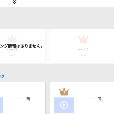
2
3
----
----
点
点
----
----
ング
3
----
----
回
回
----
----