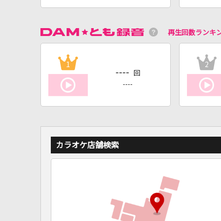
再生回数ランキ
1
2
----
回
----
カラオケ店舗検索