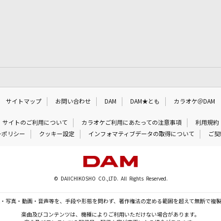
サイトマップ
お問い合わせ
DAM
DAM★とも
カラオケ＠DAM
サイトのご利用について
カラオケご利用にあたっての注意事項
利用規約
ーポリシー
クッキー設定
インフォマティブデータの取得について
ご契
© DAIICHIKOSHO CO.,LTD. All Rights Reserved.
・写真・動画・音声等を、手段や形態を問わず、著作権法の定める範囲を超えて無断で複
楽曲及びコンテンツは、機種によりご利用いただけない場合があります。