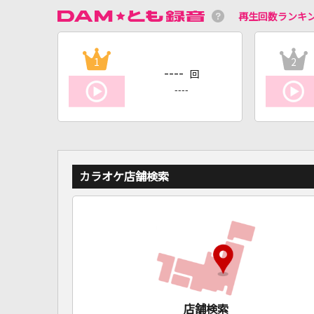
再生回数ランキ
1
2
----
回
----
カラオケ店舗検索
店舗検索