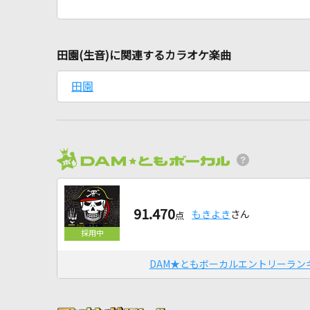
田園(生音)に関連するカラオケ楽曲
田園
91.470
もきよき
さん
点
DAM★ともボーカルエントリーラン