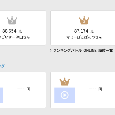
2
3
88.654
87.174
点
点
いごいすー津田さん
マミーぽこぱんつさん
ランキングバトル ONLINE 順位一覧
ング
3
----
----
回
回
----
----