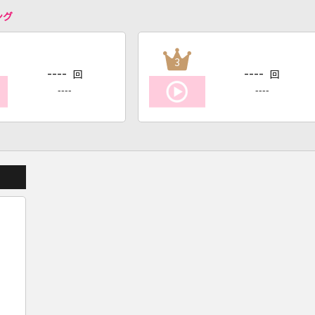
ング
3
----
----
回
回
----
----