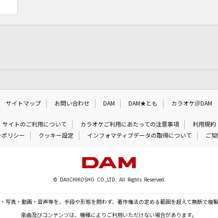
サイトマップ
お問い合わせ
DAM
DAM★とも
カラオケ＠DAM
サイトのご利用について
カラオケご利用にあたっての注意事項
利用規約
ーポリシー
クッキー設定
インフォマティブデータの取得について
ご契
© DAIICHIKOSHO CO.,LTD. All Rights Reserved.
・写真・動画・音声等を、手段や形態を問わず、著作権法の定める範囲を超えて無断で複
楽曲及びコンテンツは、機種によりご利用いただけない場合があります。