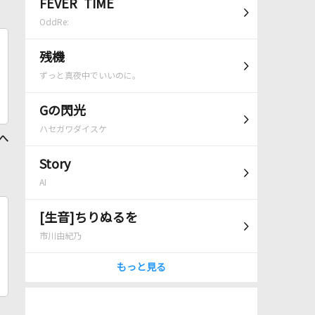
FEVER TIME
OddRe:
残機
ずっと真夜中でいいのに。
Gの閃光
ハセガワダイスケ
 へ
Story
AI
[生音]ちりぬるを
市川由紀乃
もっと見る