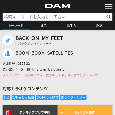
キーワード
曲名
歌手名
歌詞
BACK ON MY FEET
カラオケ検索
[ バックオンマイフィート ]
BOOM BOOM SATELLITES
カラオケ店舗検索
選曲番号：
1825-22
Girl Blinking tears It's burning
カラオケリクエスト
MBS系アニメ「亡念のザムド」オープニング・テーマ
対応カラオケコンテンツ
全国りれき
リアルタイムで歌われている曲の一覧
デンモクアプリで予約
MYリスト保存