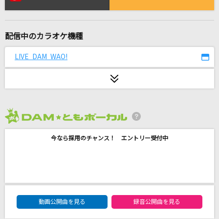
[生音]マイガール
嵐(アラシ)
配信中のカラオケ機種
Monopoly
乃木坂46
LIVE DAM WAO!
愛のかたまり
KinKi Kids
輝く未来[塔の上のラプンツェル]
2026年8月度
小此木まり/畠中洋
今なら採用のチャンス！ エントリー受付中
[生音]あなたがいることで
Uru
[生音]ドライフラワー
DAM★ともボーカルエントリーランキング
動画公開曲を見る
録音公開曲を見る
優里