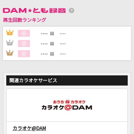
DAMに会員登録・ログインして
再生回数ランキング
カラオケをもっと楽しもう！
----
1
----
回
----
2
----
回
----
3
----
回
自宅でカラオケ歌い放題！
家族や友達と一緒に！練習にも！
関連カラオケサービス
カラオケ@DAM