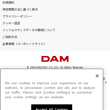
利用規約
特定商取引法に基づく表示
プライバシーポリシー
クッキー設定
インフォマティブデータの取得について
ご契約方法
企業情報（コーポレートサイト）
© DAIICHIKOSHO CO.,LTD. All Rights Reserved.
このサイトに掲載されている一切の文章・画像・写真・動画・音声等を、手段や形態
を問わず、著作権法の定める範囲を超えて無断で複製、転載、ファイル化などすること
We use cookies to improve your experience on our
を禁じます。
website, to personalize content and ads and to analyze
our traffic. Please click [Cookie Settings] to customize
楽曲及びコンテンツは、機種によりご利用いただけない場合があります。
your cookie settings on our website.
楽曲及びコンテンツの配信日、配信内容が変更になる場合があります。
楽曲によりMYリスト保存ができない場合があります。
Accept All Cookies