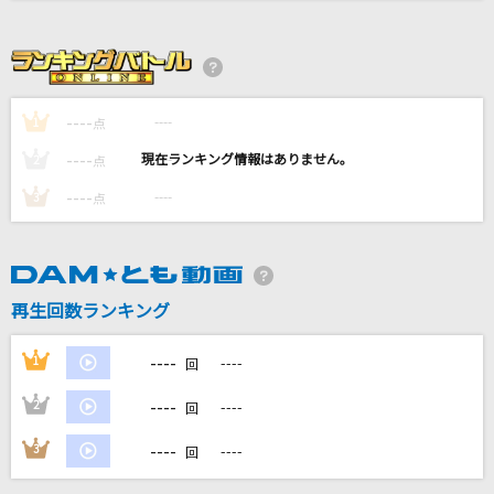
ラグランジュ☆ポイント
小桃音まい
拝啓、少年よ
----
----
1
点
Hump Back
----
----
2
点
[生音]青と夏
----
----
3
点
Mrs. GREEN APPLE
しぐれの酒場
清水博正
再生回数ランキング
もっと見る
----
1
----
回
----
2
----
回
DAMの新曲・ランキングなど
カラオケ最新情報をチェック！
----
3
----
回