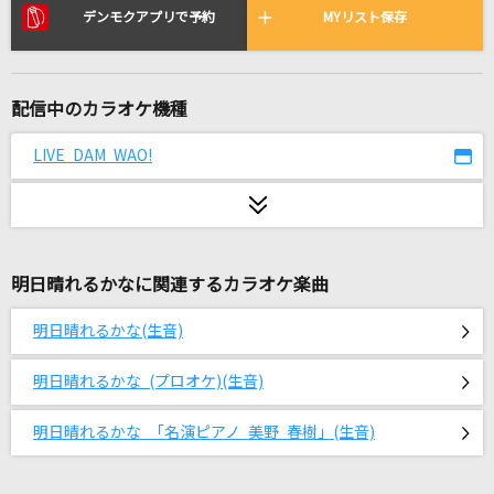
コイスルオトメ
デンモクアプリで予約
MYリスト保存
いきものがかり
[生音]夢幻
配信中のカラオケ機種
MY FIRST STORY×HYDE
LIVE DAM WAO!
お子さまプレート
go!go!vanillas
恋しくて
明日晴れるかなに関連するカラオケ楽曲
BEGIN
明日晴れるかな(生音)
ここに帰ってきて
SixTONES
明日晴れるかな (プロオケ)(生音)
[生音]HOT LIMIT
明日晴れるかな 「名演ピアノ 美野 春樹」(生音)
T.M.Revolution