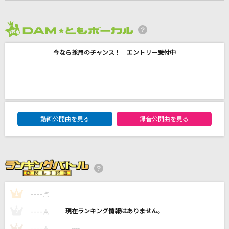
ウミユリ海底譚
n-buna feat.初音ミク
2026年8月度
ネーブルオレンジ
今なら採用のチャンス！ エントリー受付中
乃木坂46
[生音]レイニーブルー
徳永英明
DAM★ともボーカルエントリーランキング
動画公開曲を見る
録音公開曲を見る
HEAT
B'z
もっと見る
DAMの新曲・ランキングなど
----
----
1
点
カラオケ最新情報をチェック！
----
----
2
点
----
----
3