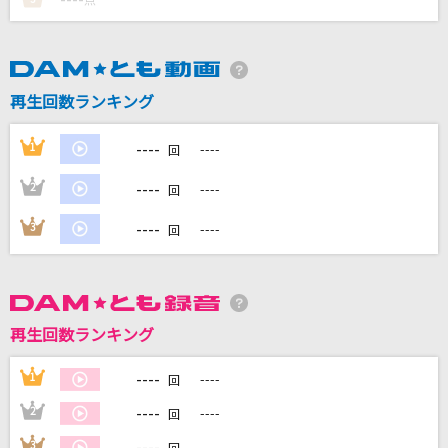
点
DAMに会員登録・ログインして
カラオケをもっと楽しもう！
再生回数ランキング
----
1
----
回
自宅でカラオケ歌い放題！
----
2
----
回
家族や友達と一緒に！練習にも！
----
3
----
回
再生回数ランキング
----
1
----
回
----
2
----
回
----
3
----