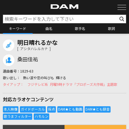
キーワード
曲名
歌手名
歌詞
明日晴れるかな
カラオケ検索
[ アシタハレルカナ ]
桑田佳祐
カラオケ店舗検索
選曲番号：
1829-63
熱い涙や恋の叫びも 輝ける
カラオケリクエスト
フジテレビ系 月曜9時ドラマ「プロポーズ大作戦」主題歌
対応カラオケコンテンツ
全国りれき
リアルタイムで歌われている曲の一覧