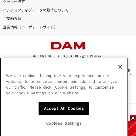
クッキー設定
インフォマティブデータの取得について
ご契約方法
企業情報（コーポレートサイト）
© DAIICHIKOSHO CO.,LTD. All Rights Reserved.
このサイトに掲載されている一切の文章・画像・写真・動画・音声等を、手段や形態
を問わず、著作権法の定める範囲を超えて無断で複製、転載、ファイル化などすること
We use cookies to improve your experience on our
を禁じます。
website, to personalize content and ads and to analyze
our traffic. Please click [Cookie Settings] to customize
楽曲及びコンテンツは、機種によりご利用いただけない場合があります。
your cookie settings on our website.
楽曲及びコンテンツの配信日、配信内容が変更になる場合があります。
楽曲によりMYリスト保存ができない場合があります。
Accept All Cookies
JASRAC許諾番号
6602250213Y31015 6602250112Y38026 6602250240Y31015
6602250241Y45122
Cookies Settings
NexTone許諾番号
ID000002945 ID000002947 ID000002937 ID000002938