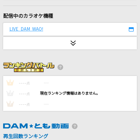
シャルル
バルーン
配信中のカラオケ機種
夏祭り
LIVE DAM WAO!
JITTERIN' JINN
V.I.P
シド
Soranji
Mrs. GREEN APPLE
----
----
1
点
----
----
2
点
[生音]サウダージ
----
----
3
点
ポルノグラフィティ
[生音]いとしのエリー
サザンオールスターズ
再生回数ランキング