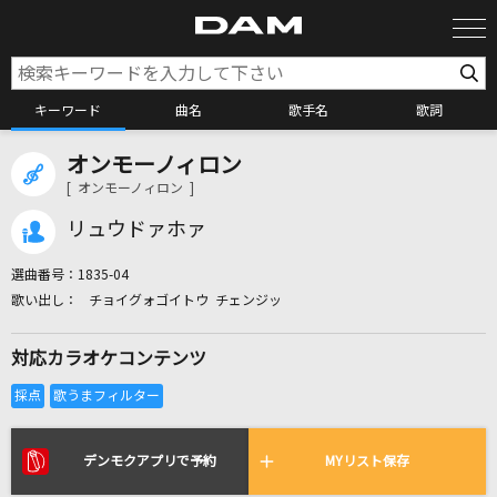
キーワード
曲名
歌手名
歌詞
オンモーノィロン
カラオケ検索
[ オンモーノィロン ]
リュウドァホァ
カラオケ店舗検索
選曲番号：
1835-04
チョイグォゴイトウ チェンジッ
カラオケリクエスト
対応カラオケコンテンツ
全国りれき
リアルタイムで歌われている曲の一覧
デンモクアプリで予約
MYリスト保存