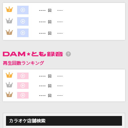
大阪LOVER
----
1
----
回
DREAMS COME TRUE
----
2
----
回
[生音]君の知らない物語
----
3
----
回
supercell
CHOICE&CHANCE
Juice=Juice
再生回数ランキング
[生音]Tinder
----
1
----
回
アンと私
----
2
----
回
もっと見る
----
3
----
回
DAMの新曲・ランキングなど
カラオケ最新情報をチェック！
カラオケ店舗検索