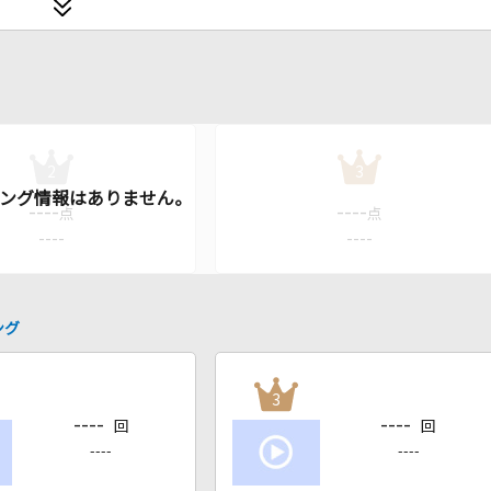
2
3
----
----
点
点
----
----
ング
3
----
----
回
回
----
----