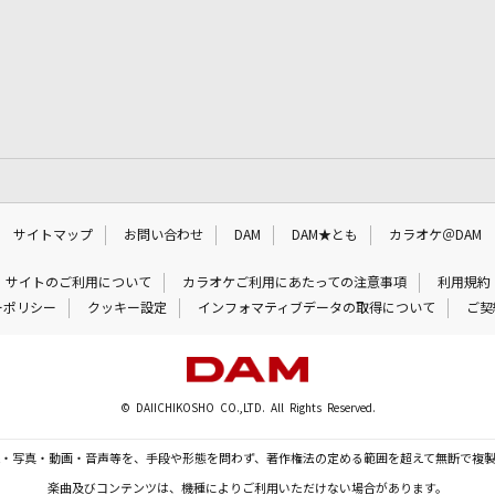
サイトマップ
お問い合わせ
DAM
DAM★とも
カラオケ＠DAM
サイトのご利用について
カラオケご利用にあたっての注意事項
利用規約
ーポリシー
クッキー設定
インフォマティブデータの取得について
ご契
© DAIICHIKOSHO CO.,LTD. All Rights Reserved.
・写真・動画・音声等を、手段や形態を問わず、著作権法の定める範囲を超えて無断で複
楽曲及びコンテンツは、機種によりご利用いただけない場合があります。