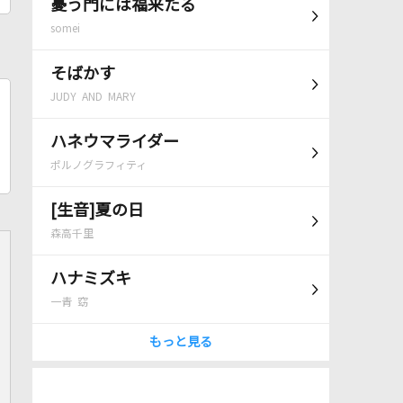
憂う門には福来たる
somei
そばかす
JUDY AND MARY
ハネウマライダー
ポルノグラフィティ
[生音]夏の日
森高千里
ハナミズキ
一青 窈
もっと見る