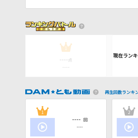
1
----
点
----
再生回数ランキ
1
2
----
回
----