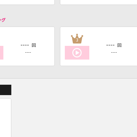
ング
3
----
----
回
回
----
----