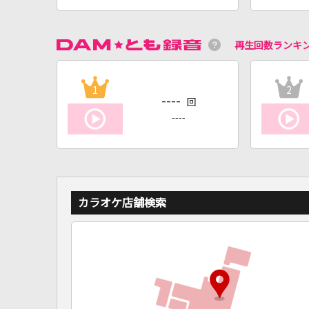
再生回数ランキ
1
2
----
回
----
カラオケ店舗検索