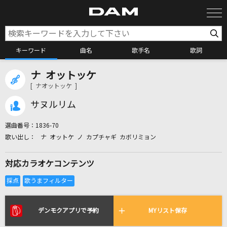
キーワード
曲名
歌手名
歌詞
ナ オットッケ
カラオケ検索
[ ナオットッケ ]
サヌルリム
カラオケ店舗検索
選曲番号：
1836-70
ナ オットケ ノ カプチャギ カボリミョン
カラオケリクエスト
対応カラオケコンテンツ
全国りれき
リアルタイムで歌われている曲の一覧
デンモクアプリで予約
MYリスト保存