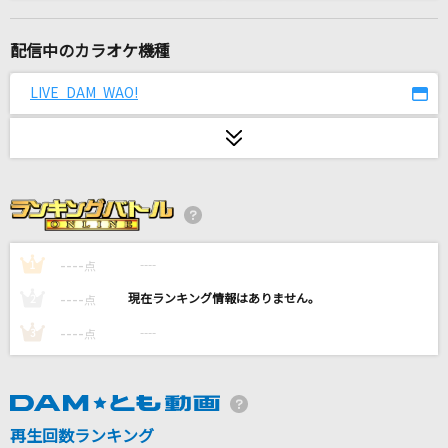
最後のバイバイ。
りりあ。
配信中のカラオケ機種
朱夏
LIVE DAM WAO!
SixTONES
命のユースティティア
Neru feat.鏡音レン
[生音]LOVE LOVE LOVE
DREAMS COME TRUE
----
----
1
点
----
----
2
点
ダーリン
----
----
3
点
須田景凪
楓
スピッツ
再生回数ランキング