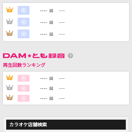
1st Priority
----
1
----
回
メロキュア(岡崎律子&日向めぐみ)
----
2
----
回
千本桜
----
3
----
回
WhiteFlame feat.初音ミク
[生音]あふれる涙が伝うとき
津吹みゆ
再生回数ランキング
マル・マル・モリ・モリ!
----
1
----
回
薫と友樹、たまにムック。
----
2
----
回
もっと見る
----
3
----
回
DAMの新曲・ランキングなど
カラオケ最新情報をチェック！
カラオケ店舗検索