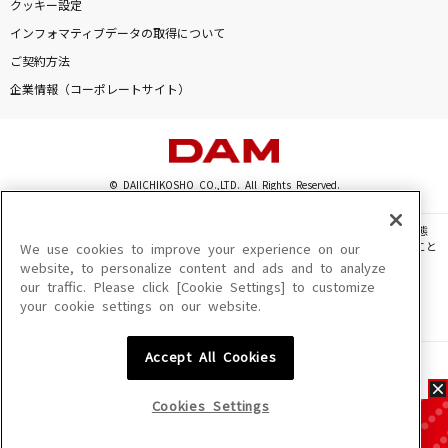
クッキー設定
インフォマティブデータの取得について
ご契約方法
企業情報（コーポレートサイト）
© DAIICHIKOSHO CO.,LTD. All Rights Reserved.
このサイトに掲載されている一切の文章・画像・写真・動画・音声等を、手段や形態
を問わず、著作権法の定める範囲を超えて無断で複製、転載、ファイル化などすること
We use cookies to improve your experience on our
を禁じます。
website, to personalize content and ads and to analyze
our traffic. Please click [Cookie Settings] to customize
楽曲及びコンテンツは、機種によりご利用いただけない場合があります。
your cookie settings on our website.
楽曲及びコンテンツの配信日、配信内容が変更になる場合があります。
楽曲によりMYリスト保存ができない場合があります。
Accept All Cookies
JASRAC許諾番号
6602250213Y31015 6602250112Y38026 6602250240Y31015
6602250241Y45122
Cookies Settings
NexTone許諾番号
ID000002945 ID000002947 ID000002937 ID000002938