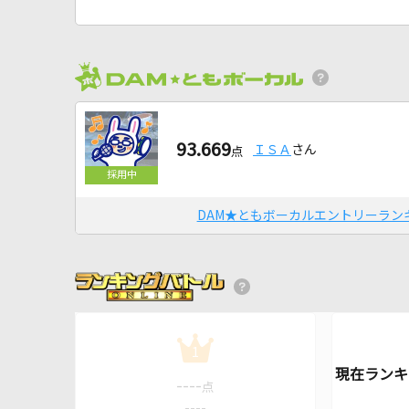
93.669
ＩＳＡ
さん
点
DAM★ともボーカルエントリーラン
1
----
点
----