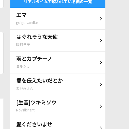
リアルタイムで歌われている曲の一覧
エマ
go!go!vanillas
はぐれそうな天使
岡村孝子
雨とカプチーノ
ヨルシカ
愛を伝えたいだとか
あいみょん
[生音]ツキミソウ
Novelbright
愛くださいませ