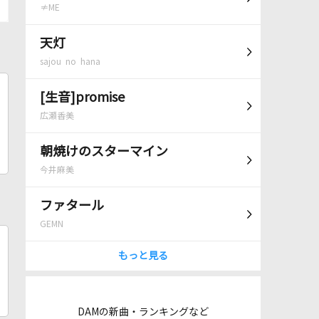
≠ME
天灯
sajou no hana
[生音]promise
広瀬香美
朝焼けのスターマイン
今井麻美
ファタール
GEMN
もっと見る
DAMの新曲・ランキングなど