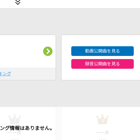
2026年8月度
動画公開曲を見る
録音公開曲を見る
キング
2
3
----
----
点
点
----
----