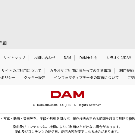
詳細
サイトマップ
お問い合わせ
DAM
DAM★とも
カラオケ＠DAM
サイトのご利用について
カラオケご利用にあたっての注意事項
利用規約
ーポリシー
クッキー設定
インフォマティブデータの取得について
ご契
© DAIICHIKOSHO CO.,LTD. All Rights Reserved.
・写真・動画・音声等を、手段や形態を問わず、著作権法の定める範囲を超えて無断で複
楽曲及びコンテンツは、機種によりご利用いただけない場合があります。
楽曲及びコンテンツの配信日、配信内容が変更になる場合があります。