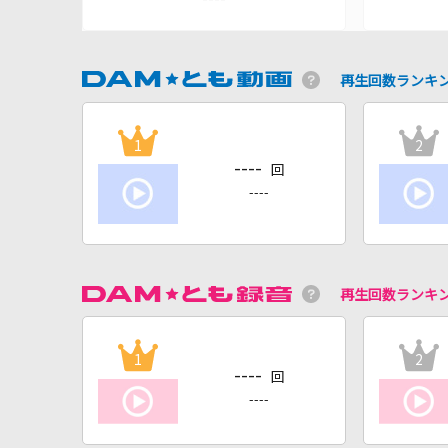
再生回数ランキ
1
2
----
回
----
再生回数ランキ
1
2
----
回
----