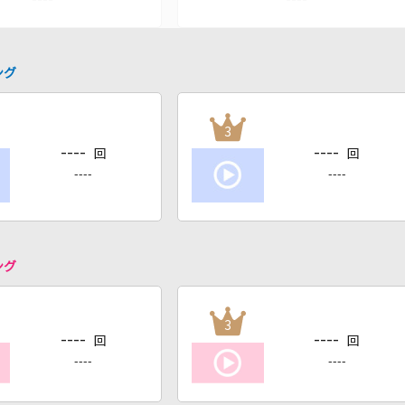
ング
3
----
----
回
回
----
----
ング
3
----
----
回
回
----
----