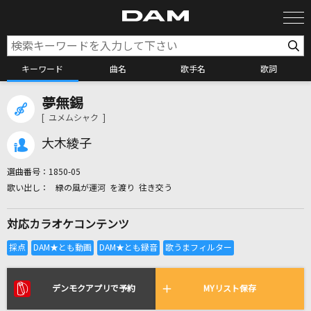
キーワード
曲名
歌手名
歌詞
夢無錫
カラオケ検索
[ ユメムシャク ]
大木綾子
カラオケ店舗検索
選曲番号：
1850-05
緑の風が運河 を渡り 往き交う
カラオケリクエスト
対応カラオケコンテンツ
全国りれき
リアルタイムで歌われている曲の一覧
デンモクアプリで予約
MYリスト保存