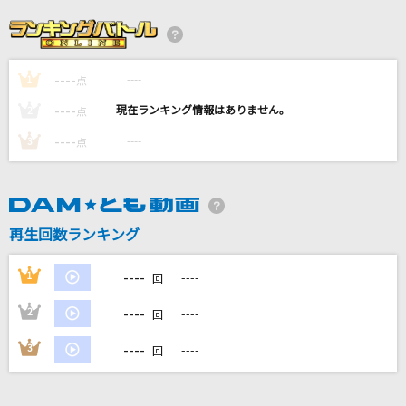
青い珊瑚礁
松田聖子
----
----
1
猫 ～THE FIRST TAKE ver.～
点
DISH//
----
----
2
点
----
----
3
点
とくべチュ、して
＝LOVE
ホワイトノイズ(「東京リベンジャーズ」アニメ
再生回数ランキング
バージョン)
Official髭男dism
----
1
----
回
もっと見る
----
2
----
回
----
3
----
回
DAMの新曲・ランキングなど
カラオケ最新情報をチェック！