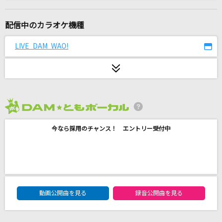
flower
L'Arc-en-Ciel
配信中のカラオケ機種
レモンパイ
LIVE DAM WAO!
マカロニえんぴつ
め組のひと
倖田來未
2026年8月度
[生音]LOVE SONG
今なら採用のチャンス！ エントリー受付中
CHAGE & ASKA
Shout it loud
Scudelia Electro
DAM★ともボーカルエントリーランキング
[生音]蒲公英-たんぽぽ-
動画公開曲を見る
録音公開曲を見る
19