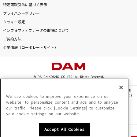
特定商取引法に基づく表示
プライバシーポリシー
クッキー設定
インフォマティブデータの取得について
ご契約方法
企業情報（コーポレートサイト）
© DAIICHIKOSHO CO.,LTD. All Rights Reserved.
このサイトに掲載されている一切の文章・画像・写真・動画・音声等を、手段や形態
を問わず、著作権法の定める範囲を超えて無断で複製、転載、ファイル化などすること
We use cookies to improve your experience on our
を禁じます。
website, to personalize content and ads and to analyze
our traffic. Please click [Cookie Settings] to customize
楽曲及びコンテンツは、機種によりご利用いただけない場合があります。
your cookie settings on our website.
楽曲及びコンテンツの配信日、配信内容が変更になる場合があります。
楽曲によりMYリスト保存ができない場合があります。
Accept All Cookies
JASRAC許諾番号
6602250213Y31015 6602250112Y38026 6602250240Y31015