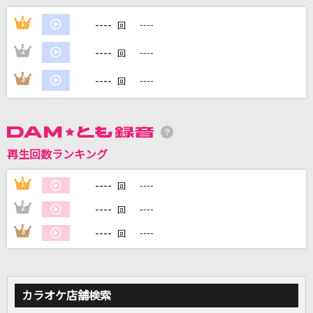
乾杯
----
1
----
回
長渕剛
----
2
----
回
[生音]地上の星
----
3
----
回
中島みゆき
憧れ
岡田有希子
再生回数ランキング
[生音]ブルーアンバー
----
1
----
回
back number
----
2
----
回
もっと見る
----
3
----
回
DAMの新曲・ランキングなど
カラオケ最新情報をチェック！
カラオケ店舗検索