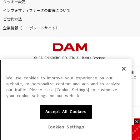
クッキー設定
インフォマティブデータの取得について
ご契約方法
企業情報（コーポレートサイト）
© DAIICHIKOSHO CO.,LTD. All Rights Reserved.
このサイトに掲載されている一切の文章・画像・写真・動画・音声等を、手段や形態
を問わず、著作権法の定める範囲を超えて無断で複製、転載、ファイル化などすること
We use cookies to improve your experience on our
を禁じます。
website, to personalize content and ads and to analyze
our traffic. Please click [Cookie Settings] to customize
楽曲及びコンテンツは、機種によりご利用いただけない場合があります。
your cookie settings on our website.
楽曲及びコンテンツの配信日、配信内容が変更になる場合があります。
楽曲によりMYリスト保存ができない場合があります。
Accept All Cookies
JASRAC許諾番号
6602250213Y31015 6602250112Y38026 6602250240Y31015
6602250241Y45122
Cookies Settings
NexTone許諾番号
ID000002945 ID000002947 ID000002937 ID000002938