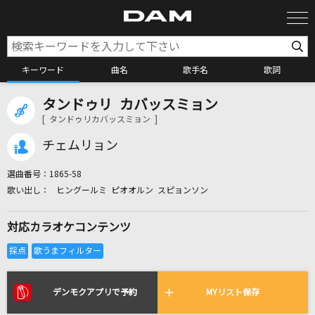
キーワード
曲名
歌手名
歌詞
タンドゥリ カバッスミョン
カラオケ検索
[ タンドゥリカバッスミョン ]
チェムリョン
カラオケ店舗検索
選曲番号：
1865-58
ヒングールミ ピオオルン スピョンソン
カラオケリクエスト
対応カラオケコンテンツ
全国りれき
リアルタイムで歌われている曲の一覧
デンモクアプリで予約
MYリスト保存