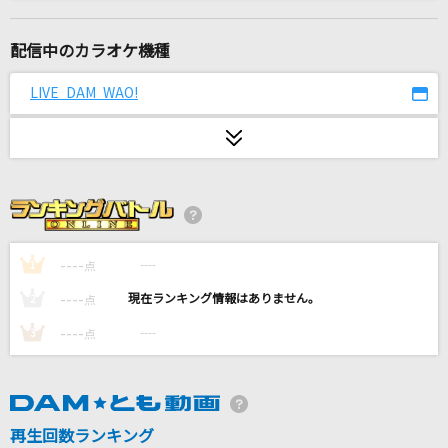
踊
Ado
配信中のカラオケ機種
[生音]Laughter
LIVE DAM WAO!
Official髭男dism
この空がトリガー
＝LOVE
部屋とYシャツと私
平松愛理
----
----
1
点
----
----
2
点
[プロオケ]for you...
----
----
3
点
高橋真梨子
[生音]HOWEVER
GLAY
再生回数ランキング