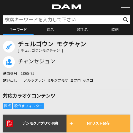
キーワード
曲名
歌手名
歌詞
チュルゴウン モクチャン
カラオケ検索
[ チュルゴウンモクチャン ]
チャンセジョン
カラオケ店舗検索
選曲番号：
1865-75
ノルッタラン ミルジプモザ ヨプロ ッスゴ
カラオケリクエスト
対応カラオケコンテンツ
全国りれき
リアルタイムで歌われている曲の一覧
デンモクアプリで予約
MYリスト保存