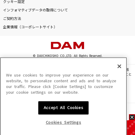
クッキー設定
インフォマティブデータの取得について
ご契約方法
企業情報（コーポレートサイト）
© DAIICHIKOSHO CO.,LTD. All Rights Reserved.
このサイトに掲載されている一切の文章・画像・写真・動画・音声等を、手段や形態
を問わず、著作権法の定める範囲を超えて無断で複製、転載、ファイル化などすること
We use cookies to improve your experience on our
を禁じます。
website, to personalize content and ads and to analyze
our traffic. Please click [Cookie Settings] to customize
楽曲及びコンテンツは、機種によりご利用いただけない場合があります。
your cookie settings on our website.
楽曲及びコンテンツの配信日、配信内容が変更になる場合があります。
楽曲によりMYリスト保存ができない場合があります。
Accept All Cookies
JASRAC許諾番号
6602250213Y31015 6602250112Y38026 6602250240Y31015
6602250241Y45122
Cookies Settings
NexTone許諾番号
ID000002945 ID000002947 ID000002937 ID000002938