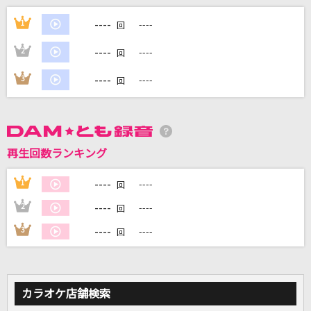
TRY ME ～私を信じて～
----
1
----
回
安室奈美恵with SUPER MONKEY'S
----
2
----
回
[生音]君はロックを聴かない
----
3
----
回
あいみょん
花に雨を、君に歌を
THE BINARY
再生回数ランキング
KING
----
1
----
回
Kanaria
----
2
----
回
もっと見る
----
3
----
回
DAMの新曲・ランキングなど
カラオケ最新情報をチェック！
カラオケ店舗検索