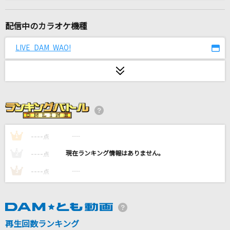
God knows...
涼宮ハルヒ(CV.平野綾)
配信中のカラオケ機種
M八七(ビデオクリップバージョン)
LIVE DAM WAO!
米津玄師
ロストワンの号哭
Neru feat.鏡音リン
[生音]ちりぬるを
市川由紀乃
----
----
1
点
----
----
2
点
わたがし
----
----
3
点
back number
オトノケ
Creepy Nuts
再生回数ランキング