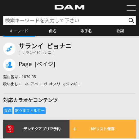
キーワード
曲名
歌手名
歌詞
サランイ ピョナニ
カラオケ検索
[ サランイピョナニ ]
Page [ペイジ]
カラオケ店舗検索
選曲番号：
1870-35
ネ アペ ニガ オヌリ マジマギニ
カラオケリクエスト
対応カラオケコンテンツ
全国りれき
リアルタイムで歌われている曲の一覧
デンモクアプリで予約
MYリスト保存