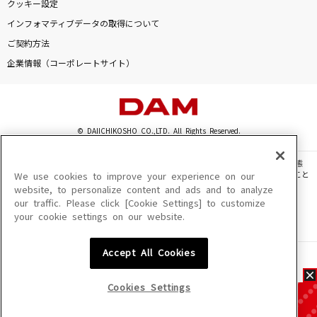
クッキー設定
インフォマティブデータの取得について
ご契約方法
企業情報（コーポレートサイト）
© DAIICHIKOSHO CO.,LTD. All Rights Reserved.
このサイトに掲載されている一切の文章・画像・写真・動画・音声等を、手段や形態
を問わず、著作権法の定める範囲を超えて無断で複製、転載、ファイル化などすること
We use cookies to improve your experience on our
を禁じます。
website, to personalize content and ads and to analyze
our traffic. Please click [Cookie Settings] to customize
楽曲及びコンテンツは、機種によりご利用いただけない場合があります。
your cookie settings on our website.
楽曲及びコンテンツの配信日、配信内容が変更になる場合があります。
楽曲によりMYリスト保存ができない場合があります。
Accept All Cookies
JASRAC許諾番号
6602250213Y31015 6602250112Y38026 6602250240Y31015
6602250241Y45122
Cookies Settings
NexTone許諾番号
ID000002945 ID000002947 ID000002937 ID000002938