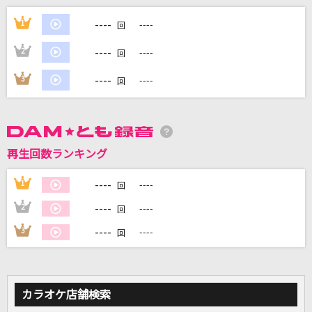
最期の川
----
1
----
回
CHEMISTRY
----
2
----
回
FMP
----
3
----
回
B'z
[生音]あなたがいることで
Uru
再生回数ランキング
忘れてください
----
1
----
回
ヨルシカ
----
2
----
回
もっと見る
----
3
----
回
DAMの新曲・ランキングなど
カラオケ最新情報をチェック！
カラオケ店舗検索