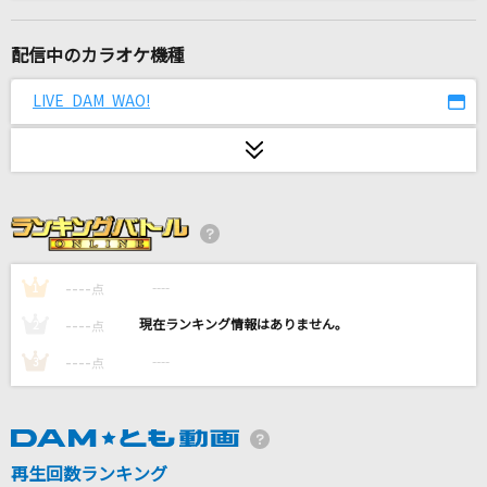
ネーブルオレンジ
乃木坂46
配信中のカラオケ機種
ブラック★ロックシューター
LIVE DAM WAO!
supercell feat.初音ミク
[生音]おしゃかしゃま
RADWIMPS
怪獣の花唄
Vaundy
----
----
1
点
----
----
2
点
最大公約数
----
----
3
点
SEKAI NO OWARI(世界の終わり)
MajiでKoiする5秒前
広末涼子
再生回数ランキング