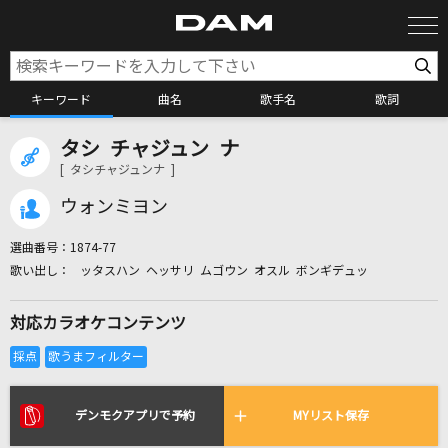
キーワード
曲名
歌手名
歌詞
タシ チャジュン ナ
カラオケ検索
[ タシチャジュンナ ]
ウォンミヨン
カラオケ店舗検索
選曲番号：
1874-77
ッタスハン ヘッサリ ムゴウン オスル ボンギデュッ
カラオケリクエスト
対応カラオケコンテンツ
全国りれき
リアルタイムで歌われている曲の一覧
デンモクアプリで予約
MYリスト保存