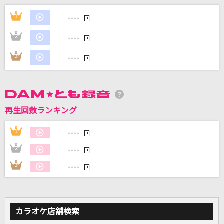
まつり
----
1
----
回
藤井 風
----
2
----
回
BLUE
----
3
----
回
BIGBANG
ブルーウォーター
森川美穂
再生回数ランキング
間人間
----
1
----
回
ずっと真夜中でいいのに。
----
2
----
回
もっと見る
----
3
----
回
DAMの新曲・ランキングなど
カラオケ最新情報をチェック！
カラオケ店舗検索