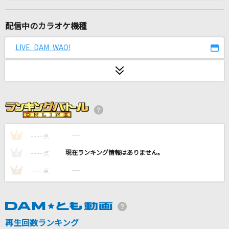
とくべチュ、して
＝LOVE
配信中のカラオケ機種
心絵
LIVE DAM WAO!
ロードオブメジャー
ロキ
みきとP
[生音]TAXI～4th LIVE TOUR ver.～
東方神起
----
----
1
点
----
----
2
点
[生音]裸の心
----
----
3
点
あいみょん
Forget-me-not
尾崎豊
再生回数ランキング