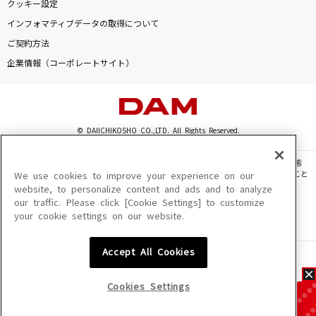
クッキー設定
インフォマティブデータの取得について
ご契約方法
企業情報（コーポレートサイト）
© DAIICHIKOSHO CO.,LTD. All Rights Reserved.
このサイトに掲載されている一切の文章・画像・写真・動画・音声等を、手段や形態
を問わず、著作権法の定める範囲を超えて無断で複製、転載、ファイル化などすること
We use cookies to improve your experience on our
を禁じます。
website, to personalize content and ads and to analyze
our traffic. Please click [Cookie Settings] to customize
楽曲及びコンテンツは、機種によりご利用いただけない場合があります。
your cookie settings on our website.
楽曲及びコンテンツの配信日、配信内容が変更になる場合があります。
楽曲によりMYリスト保存ができない場合があります。
Accept All Cookies
JASRAC許諾番号
6602250213Y31015 6602250112Y38026 6602250240Y31015
6602250241Y45122
Cookies Settings
NexTone許諾番号
ID000002945 ID000002947 ID000002937 ID000002938