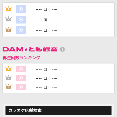
[生音]さよならエレジー
----
1
----
回
菅田将暉
----
2
----
回
スピーチレス～心の声
----
3
----
回
木下晴香
LOVE涙色
松浦亜弥
再生回数ランキング
大阪LOVER
----
1
----
回
DREAMS COME TRUE
----
2
----
回
もっと見る
----
3
----
回
DAMの新曲・ランキングなど
カラオケ最新情報をチェック！
カラオケ店舗検索