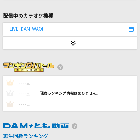
[生音]涙のキッス
サザンオールスターズ
配信中のカラオケ機種
[生音]硝子の少年
LIVE DAM WAO!
KinKi Kids
Dear
Mrs. GREEN APPLE
[生音]虹とスニーカーの頃
TULIP(チューリップ)
----
----
1
点
----
----
2
点
好きすぎて滅！
----
----
3
点
M!LK
TOMORROW
岡本真夜
再生回数ランキング