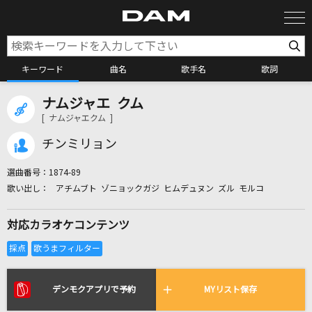
キーワード
曲名
歌手名
歌詞
ナムジャエ クム
カラオケ検索
[ ナムジャエクム ]
チンミリョン
カラオケ店舗検索
選曲番号：
1874-89
アチムブト ゾニョックガジ ヒムデュヌン ズル モルコ
カラオケリクエスト
対応カラオケコンテンツ
全国りれき
リアルタイムで歌われている曲の一覧
デンモクアプリで予約
MYリスト保存