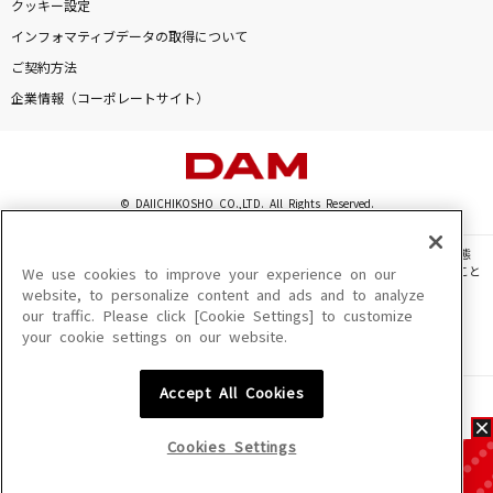
クッキー設定
インフォマティブデータの取得について
ご契約方法
企業情報（コーポレートサイト）
© DAIICHIKOSHO CO.,LTD. All Rights Reserved.
このサイトに掲載されている一切の文章・画像・写真・動画・音声等を、手段や形態
を問わず、著作権法の定める範囲を超えて無断で複製、転載、ファイル化などすること
We use cookies to improve your experience on our
を禁じます。
website, to personalize content and ads and to analyze
our traffic. Please click [Cookie Settings] to customize
楽曲及びコンテンツは、機種によりご利用いただけない場合があります。
your cookie settings on our website.
楽曲及びコンテンツの配信日、配信内容が変更になる場合があります。
楽曲によりMYリスト保存ができない場合があります。
Accept All Cookies
JASRAC許諾番号
6602250213Y31015 6602250112Y38026 6602250240Y31015
6602250241Y45122
Cookies Settings
NexTone許諾番号
ID000002945 ID000002947 ID000002937 ID000002938