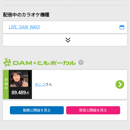
新時代 (ウタ from ONE PIECE FILM RED)
Ado
配信中のカラオケ機種
福笑い
LIVE DAM WAO!
高橋 優
lumiere
天音かなた
2026年8月度
続・くだらない唄
BUMP OF CHICKEN
ゆこう
さん
怪獣の花唄
89.489
点
Vaundy
DAM★ともボーカルエントリーランキング
動画公開曲を見る
録音公開曲を見る
THE D-MOTION
SixTONES