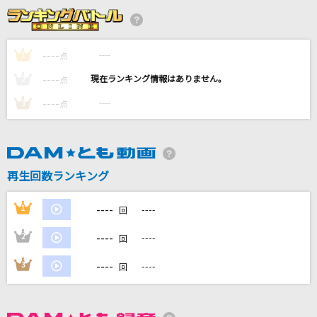
ロマンティック 浮かれモード
藤本美貴
----
----
1
点
薔薇と太陽
----
----
2
点
KinKi Kids
----
----
3
点
ライカ
yamada feat.初音ミク
世界が終るまでは…
再生回数ランキング
WANDS
----
1
----
回
もっと見る
----
2
----
回
DAMの新曲・ランキングなど
----
3
----
回
カラオケ最新情報をチェック！