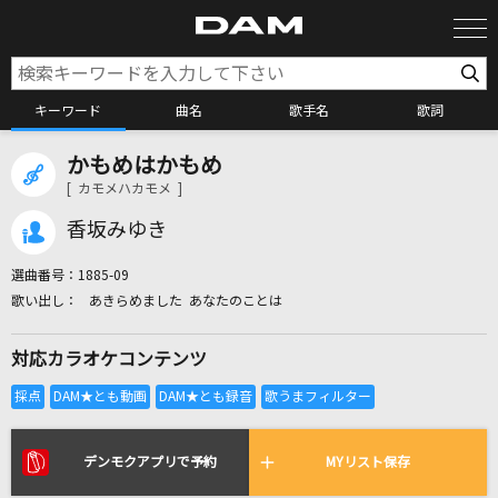
キーワード
曲名
歌手名
歌詞
かもめはかもめ
カラオケ検索
[ カモメハカモメ ]
香坂みゆき
カラオケ店舗検索
選曲番号：
1885-09
あきらめました あなたのことは
カラオケリクエスト
対応カラオケコンテンツ
全国りれき
リアルタイムで歌われている曲の一覧
デンモクアプリで予約
MYリスト保存