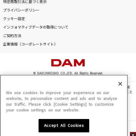
特定商取引法に基づく表示
プライバシーポリシー
クッキー設定
インフォマティブデータの取得について
ご契約方法
企業情報（コーポレートサイト）
© DAIICHIKOSHO CO.,LTD. All Rights Reserved.
このサイトに掲載されている一切の文章・画像・写真・動画・音声等を、手段や形態
を問わず、著作権法の定める範囲を超えて無断で複製、転載、ファイル化などすること
We use cookies to improve your experience on our
を禁じます。
website, to personalize content and ads and to analyze
our traffic. Please click [Cookie Settings] to customize
楽曲及びコンテンツは、機種によりご利用いただけない場合があります。
your cookie settings on our website.
楽曲及びコンテンツの配信日、配信内容が変更になる場合があります。
楽曲によりMYリスト保存ができない場合があります。
Accept All Cookies
JASRAC許諾番号
6602250213Y31015 6602250112Y38026 6602250240Y31015
6602250241Y45122