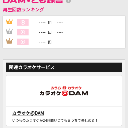
再生回数ランキング
DAMに会員登録・ログインして
カラオケをもっと楽しもう！
----
1
----
回
----
2
----
回
----
3
----
回
自宅でカラオケ歌い放題！
家族や友達と一緒に！練習にも！
関連カラオケサービス
カラオケ@DAM
いつものカラオケが24時間いつでもおうちで楽しめる！