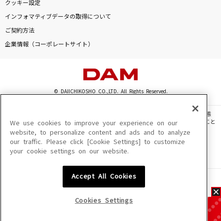
クッキー設定
インフォマティブデータの取得について
ご契約方法
企業情報（コーポレートサイト）
© DAIICHIKOSHO CO.,LTD. All Rights Reserved.
このサイトに掲載されている一切の文章・画像・写真・動画・音声等を、手段や形態
を問わず、著作権法の定める範囲を超えて無断で複製、転載、ファイル化などすること
We use cookies to improve your experience on our
を禁じます。
website, to personalize content and ads and to analyze
our traffic. Please click [Cookie Settings] to customize
楽曲及びコンテンツは、機種によりご利用いただけない場合があります。
your cookie settings on our website.
楽曲及びコンテンツの配信日、配信内容が変更になる場合があります。
楽曲によりMYリスト保存ができない場合があります。
Accept All Cookies
JASRAC許諾番号
6602250213Y31015 6602250112Y38026 6602250240Y31015
6602250241Y45122
Cookies Settings
NexTone許諾番号
ID000002945 ID000002947 ID000002937 ID000002938