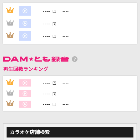
おかえりなさい
----
1
----
回
Little Glee Monster
----
2
----
回
ほほ笑み街道
----
3
----
回
岩本公水
恋人
鈴木雅之
再生回数ランキング
明日晴れるかな
----
1
----
回
桑田佳祐
----
2
----
回
もっと見る
----
3
----
回
DAMの新曲・ランキングなど
カラオケ最新情報をチェック！
カラオケ店舗検索