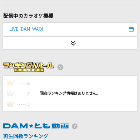
弱虫モンブラン
DECO*27
配信中のカラオケ機種
ラピスラズリ
LIVE DAM WAO!
藍井エイル
ナツノオワリ
清水翔太
正解
RADWIMPS
----
----
1
点
----
----
2
点
XY&Z
----
----
3
点
サトシ(松本梨香)
爆笑
syudou
再生回数ランキング