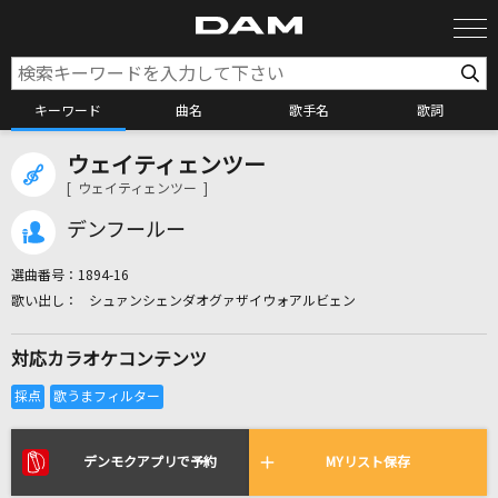
キーワード
曲名
歌手名
歌詞
ウェイティェンツー
カラオケ検索
[ ウェイティェンツー ]
デンフールー
カラオケ店舗検索
選曲番号：
1894-16
シュァンシェンダオグァザイウォアルビェン
カラオケリクエスト
対応カラオケコンテンツ
全国りれき
リアルタイムで歌われている曲の一覧
デンモクアプリで予約
MYリスト保存