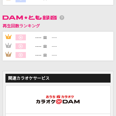
DAMに会員登録・ログインして
カラオケをもっと楽しもう！
再生回数ランキング
----
1
----
回
----
2
----
回
自宅でカラオケ歌い放題！
家族や友達と一緒に！練習にも！
----
3
----
回
関連カラオケサービス