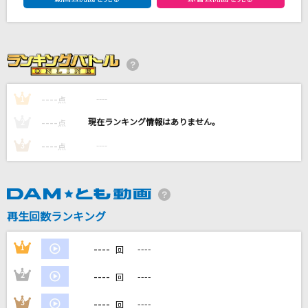
Kiss Plan
M!LK
Lemon
米津玄師
----
----
1
点
モス(ビデオクリップバージョン)
----
----
2
点
サカナクション
----
----
3
点
私の16才
小泉今日子
もっと見る
再生回数ランキング
----
1
----
回
DAMの新曲・ランキングなど
カラオケ最新情報をチェック！
----
2
----
回
----
3
----
回