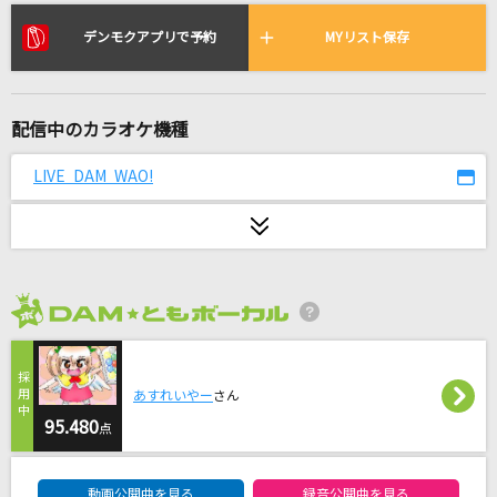
風になる
つじあやの
デンモクアプリで予約
MYリスト保存
[生音]元気を出して
竹内まりや
配信中のカラオケ機種
青春病
LIVE DAM WAO!
藤井 風
ファミリア
にじさんじ
2026年8月度
ひまわりの約束(ドラえもんアニメバージョン)
秦 基博
あすれいやー
さん
95.480
[生音]水平線
点
back number
DAM★ともボーカルエントリーランキング
動画公開曲を見る
録音公開曲を見る