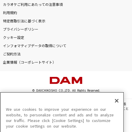
カラオケご利用にあたっての注意事項
利用規約
特定商取引法に基づく表示
プライバシーポリシー
クッキー設定
インフォマティブデータの取得について
ご契約方法
企業情報（コーポレートサイト）
© DAIICHIKOSHO CO.,LTD. All Rights Reserved.
このサイトに掲載されている一切の文章・画像・写真・動画・音声等を、手段や形態
を問わず、著作権法の定める範囲を超えて無断で複製、転載、ファイル化などすること
We use cookies to improve your experience on our
を禁じます。
website, to personalize content and ads and to analyze
our traffic. Please click [Cookie Settings] to customize
楽曲及びコンテンツは、機種によりご利用いただけない場合があります。
your cookie settings on our website.
楽曲及びコンテンツの配信日、配信内容が変更になる場合があります。
楽曲によりMYリスト保存ができない場合があります。