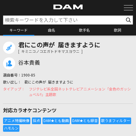
キーワード
曲名
歌手名
歌詞
君にこの声が 届きますように
カラオケ検索
[ キミニコノコエガトドキマスヨウニ ]
谷本貴義
カラオケ店舗検索
選曲番号：
1900-85
君にこの声が 届きますように
カラオケリクエスト
フジテレビ系全国ネットテレビアニメーション「金色のガッシ
ュベル!!」主題歌
全国りれき
対応カラオケコンテンツ
リアルタイムで歌われている曲の一覧