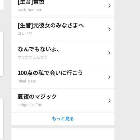
[生音]黄色
back number
[生音]元彼女のみなさまへ
コレサワ
なんでもないよ、
マカロニえんぴつ
100点の私で会いに行こう
ideal peco
夏夜のマジック
indigo la End
もっと見る