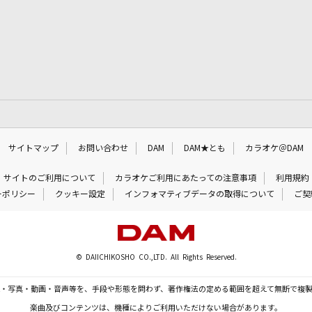
サイトマップ
お問い合わせ
DAM
DAM★とも
カラオケ＠DAM
サイトのご利用について
カラオケご利用にあたっての注意事項
利用規約
ーポリシー
クッキー設定
インフォマティブデータの取得について
ご契
© DAIICHIKOSHO CO.,LTD. All Rights Reserved.
・写真・動画・音声等を、手段や形態を問わず、著作権法の定める範囲を超えて無断で複
楽曲及びコンテンツは、機種によりご利用いただけない場合があります。