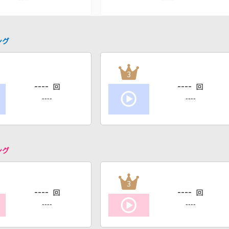
ング
3
----
----
回
回
----
----
ング
3
----
----
回
回
----
----