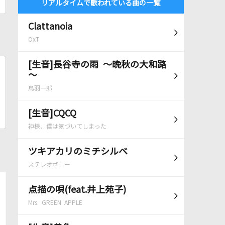
リアルタイムで歌われている曲の一覧
Clattanoia
OxT
[生音]長谷寺の雨 ～晩秋の大和路
～
鳥羽一郎
[生音]CQCQ
神様、僕は気づいてしまった
ツキアカリのミチシルベ
ステレオポニー
点描の唄(feat.井上苑子)
Mrs. GREEN APPLE