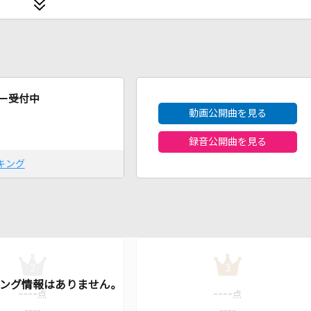
2026年8月度
ー受付中
動画公開曲を見る
録音公開曲を見る
キング
2
3
----
----
点
点
----
----