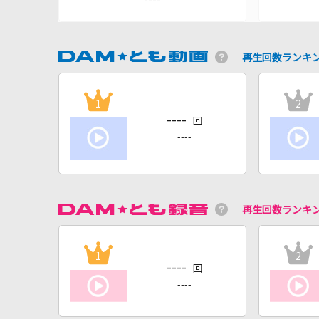
再生回数ランキ
1
2
----
回
----
再生回数ランキ
1
2
----
回
----