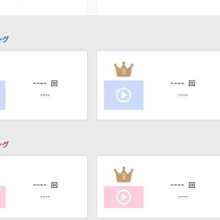
ング
3
----
----
回
回
----
----
ング
3
----
----
回
回
----
----