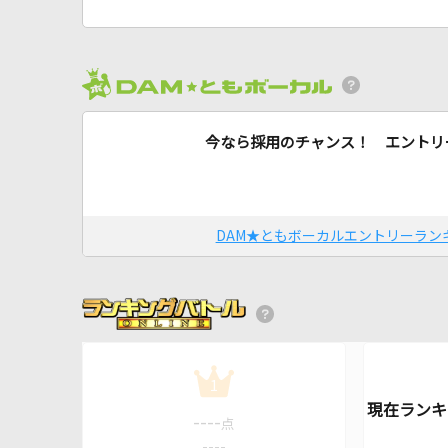
今なら採用のチャンス！ エントリ
DAM★ともボーカルエントリーラン
1
----
点
----