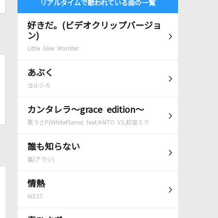
リアルタイムで歌われている曲の一覧
好きだ。(ビデオクリップバージョ
ン)
Little Glee Monster
あぶく
ヨルシカ
カンタレラ～grace edition～
黒うさP(WhiteFlame) feat.KAITO V3,初音ミク
誰も知らない
嵐(アラシ)
情熱
WEST.