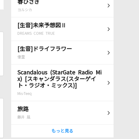
春ひさぎ
ヨルシカ
[生音]未来予想図Ⅱ
DREAMS COME TRUE
[生音]ドライフラワー
優里
Scandalous (StarGate Radio Mi
x) [スキャンダラス(スターゲイ
ト・ラジオ・ミックス)]
Mis-Teeq
旅路
藤井 風
もっと見る