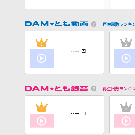
再生回数ランキ
1
2
----
回
----
再生回数ランキ
1
2
----
回
----