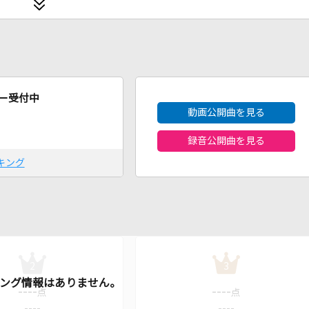
2026年8月度
ー受付中
動画公開曲を見る
録音公開曲を見る
キング
2
3
----
----
点
点
----
----