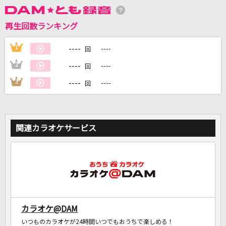
再生回数ランキング
DAMに会員登録・ログインして
カラオケをもっと楽しもう！
----
1
----
回
----
2
----
回
----
3
----
回
自宅でカラオケ歌い放題！
家族や友達と一緒に！練習にも！
関連カラオケサービス
カラオケ@DAM
いつものカラオケが24時間いつでもおうちで楽しめる！