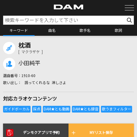
キーワード
曲名
歌手名
歌詞
枕酒
カラオケ検索
[ マクラザケ ]
小田純平
カラオケ店舗検索
選曲番号：
1910-60
誘ってくれるな 淋しさよ
カラオケリクエスト
対応カラオケコンテンツ
全国りれき
リアルタイムで歌われている曲の一覧
デンモクアプリで予約
MYリスト保存