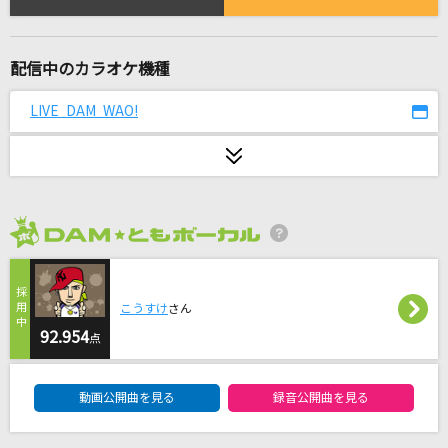
[生音]ブルーベリー・ナイツ
マカロニえんぴつ
配信中のカラオケ機種
[生音]ひまわりの約束
秦 基博
LIVE DAM WAO!
[生音]無心拍数(アオアシver.)
[Alexandros]
シングルベッド
2026年8月度
シャ乱Q
ウスバカゲロウ
こうすけ
さん
92.954
Mr.Children
点
DAM★ともボーカルエントリーランキング
ケセラセラ
動画公開曲を見る
録音公開曲を見る
Mrs. GREEN APPLE