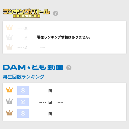
[生音]幸せ
back number
命に嫌われている
----
----
1
点
カンザキイオリ
----
----
2
点
----
----
3
ファンタスティポ
点
トラジ・ハイジ
ホログラム
再生回数ランキング
NICO Touches the Walls
----
もっと見る
1
----
回
----
2
----
回
DAMの新曲・ランキングなど
カラオケ最新情報をチェック！
----
3
----
回