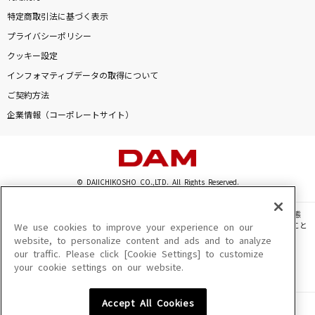
特定商取引法に基づく表示
プライバシーポリシー
クッキー設定
インフォマティブデータの取得について
ご契約方法
企業情報（コーポレートサイト）
© DAIICHIKOSHO CO.,LTD. All Rights Reserved.
このサイトに掲載されている一切の文章・画像・写真・動画・音声等を、手段や形態
を問わず、著作権法の定める範囲を超えて無断で複製、転載、ファイル化などすること
We use cookies to improve your experience on our
を禁じます。
website, to personalize content and ads and to analyze
our traffic. Please click [Cookie Settings] to customize
楽曲及びコンテンツは、機種によりご利用いただけない場合があります。
your cookie settings on our website.
楽曲及びコンテンツの配信日、配信内容が変更になる場合があります。
楽曲によりMYリスト保存ができない場合があります。
Accept All Cookies
JASRAC許諾番号