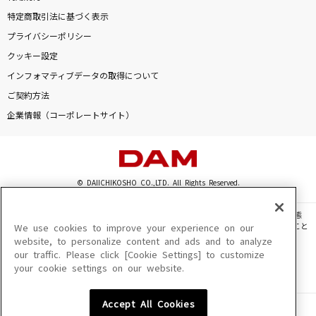
特定商取引法に基づく表示
プライバシーポリシー
クッキー設定
インフォマティブデータの取得について
ご契約方法
企業情報（コーポレートサイト）
© DAIICHIKOSHO CO.,LTD. All Rights Reserved.
このサイトに掲載されている一切の文章・画像・写真・動画・音声等を、手段や形態
を問わず、著作権法の定める範囲を超えて無断で複製、転載、ファイル化などすること
We use cookies to improve your experience on our
を禁じます。
website, to personalize content and ads and to analyze
our traffic. Please click [Cookie Settings] to customize
楽曲及びコンテンツは、機種によりご利用いただけない場合があります。
your cookie settings on our website.
楽曲及びコンテンツの配信日、配信内容が変更になる場合があります。
楽曲によりMYリスト保存ができない場合があります。
Accept All Cookies
JASRAC許諾番号