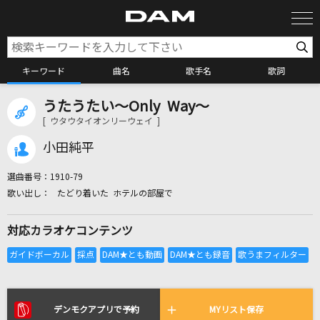
キーワード
曲名
歌手名
歌詞
うたうたい～Only Way～
カラオケ検索
[ ウタウタイオンリーウェイ ]
小田純平
カラオケ店舗検索
選曲番号：
1910-79
たどり着いた ホテルの部屋で
カラオケリクエスト
対応カラオケコンテンツ
全国りれき
リアルタイムで歌われている曲の一覧
デンモクアプリで予約
MYリスト保存