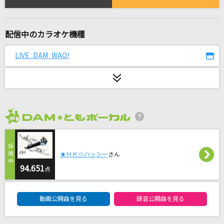
青のすみか
キタニタツヤ
配信中のカラオケ機種
REVIVER
MY FIRST STORY
LIVE DAM WAO!
[良音]三日月
絢香
サクラ～卒業できなかった君へ～
2026年8月度
半崎美子
ライラック
★ＨＫ☆ハッシー
さん
94.651
Mrs. GREEN APPLE
点
DAM★ともボーカルエントリーランキング
青いリンゴ
動画公開曲を見る
録音公開曲を見る
野口五郎