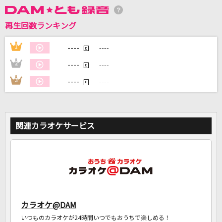
再生回数ランキング
DAMに会員登録・ログインして
カラオケをもっと楽しもう！
----
1
----
回
----
2
----
回
----
3
----
回
自宅でカラオケ歌い放題！
家族や友達と一緒に！練習にも！
関連カラオケサービス
カラオケ@DAM
いつものカラオケが24時間いつでもおうちで楽しめる！