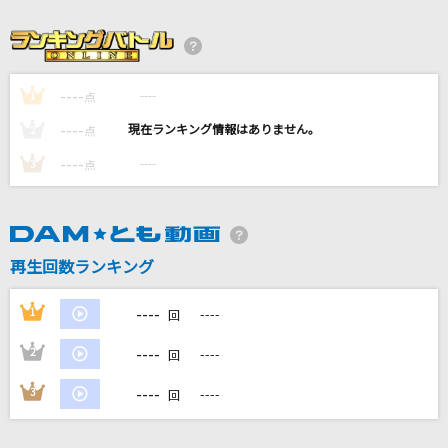
[生音]SISTER
back number
ラピスラズリ
----
----
1
点
藍井エイル
----
----
2
点
----
----
3
星を廻せ月より速く(期間限定MVバージョン)
点
TUMENECO feat.yukina
ダーリン
再生回数ランキング
Mrs. GREEN APPLE
----
もっと見る
1
----
回
----
2
----
回
DAMの新曲・ランキングなど
カラオケ最新情報をチェック！
----
3
----
回