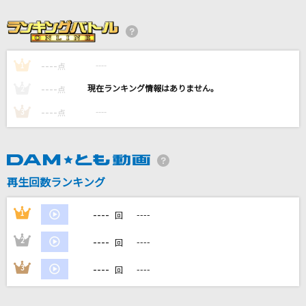
JANE DOE(ビデオクリップバージョン)
米津玄師, 宇多田ヒカル
ANTENNA
----
----
1
点
Mrs. GREEN APPLE
----
----
2
点
----
----
3
brave heart
点
宮崎 歩
アイネクライネ
再生回数ランキング
米津玄師
----
もっと見る
1
----
回
----
2
----
回
DAMの新曲・ランキングなど
カラオケ最新情報をチェック！
----
3
----
回