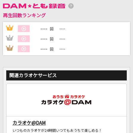
再生回数ランキング
DAMに会員登録・ログインして
カラオケをもっと楽しもう！
----
1
----
回
----
2
----
回
----
3
----
回
自宅でカラオケ歌い放題！
家族や友達と一緒に！練習にも！
関連カラオケサービス
カラオケ@DAM
いつものカラオケが24時間いつでもおうちで楽しめる！