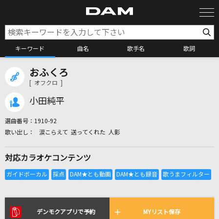
キーワード
曲名
歌手名
歌詞
おふくろ
カラオケ検索
[ オフクロ ]
小田純平
カラオケ店舗検索
選曲番号：
1910-92
涙こらえて 送ってくれた 人影
カラオケリクエスト
対応カラオケコンテンツ
全国りれき
リアルタイムで歌われている曲の一覧
デンモクアプリで予約
MYリスト保存