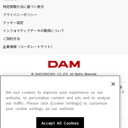
特定商取引法に基づく表示
プライバシーポリシー
クッキー設定
インフォマティブデータの取得について
ご契約方法
企業情報（コーポレートサイト）
© DAIICHIKOSHO CO.,LTD. All Rights Reserved.
このサイトに掲載されている一切の文章・画像・写真・動画・音声等を、手段や形態
を問わず、著作権法の定める範囲を超えて無断で複製、転載、ファイル化などすること
We use cookies to improve your experience on our
を禁じます。
website, to personalize content and ads and to analyze
our traffic. Please click [Cookie Settings] to customize
楽曲及びコンテンツは、機種によりご利用いただけない場合があります。
your cookie settings on our website.
楽曲及びコンテンツの配信日、配信内容が変更になる場合があります。
楽曲によりMYリスト保存ができない場合があります。
Accept All Cookies
JASRAC許諾番号