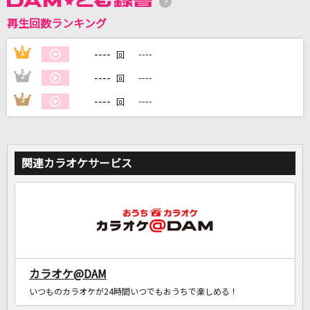
再生回数ランキング
DAMに会員登録・ログインして
カラオケをもっと楽しもう！
----
1
----
回
----
2
----
回
----
3
----
回
自宅でカラオケ歌い放題！
家族や友達と一緒に！練習にも！
関連カラオケサービス
カラオケ@DAM
いつものカラオケが24時間いつでもおうちで楽しめる！