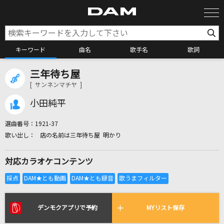
キーワード
曲名
歌手名
歌詞
三年待ち屋
カラオケ検索
[ サンネンマチヤ ]
小田純平
カラオケ店舗検索
選曲番号：
1921-37
店の名前は三年待ち屋 明かり
カラオケリクエスト
対応カラオケコンテンツ
全国りれき
リアルタイムで歌われている曲の一覧
デンモクアプリで予約
MYリスト保存