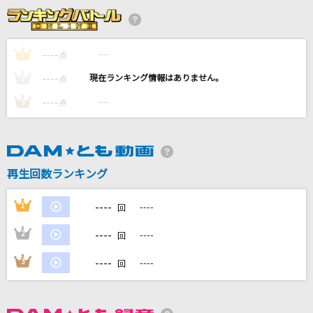
アゲハ蝶
ポルノグラフィティ
----
----
1
点
Calc.
----
----
2
点
ジミーサムP feat.初音ミク
----
----
3
点
ホシアイ
レフティーモンスターP feat.GUMI
街角-on the corner-
再生回数ランキング
ゴスペラーズ(The Gospellers)
----
1
----
回
もっと見る
----
2
----
回
DAMの新曲・ランキングなど
----
3
----
回
カラオケ最新情報をチェック！