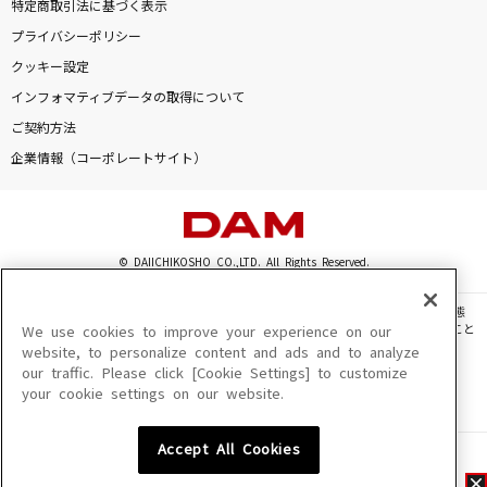
特定商取引法に基づく表示
プライバシーポリシー
クッキー設定
インフォマティブデータの取得について
ご契約方法
企業情報（コーポレートサイト）
© DAIICHIKOSHO CO.,LTD. All Rights Reserved.
このサイトに掲載されている一切の文章・画像・写真・動画・音声等を、手段や形態
を問わず、著作権法の定める範囲を超えて無断で複製、転載、ファイル化などすること
We use cookies to improve your experience on our
を禁じます。
website, to personalize content and ads and to analyze
our traffic. Please click [Cookie Settings] to customize
楽曲及びコンテンツは、機種によりご利用いただけない場合があります。
your cookie settings on our website.
楽曲及びコンテンツの配信日、配信内容が変更になる場合があります。
楽曲によりMYリスト保存ができない場合があります。
Accept All Cookies
JASRAC許諾番号
6602250213Y31015 6602250112Y38026 6602250240Y31015
6602250241Y45122