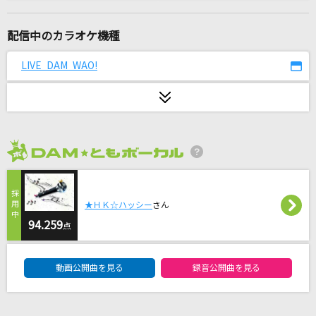
ガラスを割れ!
欅坂46
配信中のカラオケ機種
[生音]初恋
LIVE DAM WAO!
aiko
[生音]赤い糸(ビデオクリップバージョン)
コブクロ
2026年8月度
愛くださいませ
≠ME
★ＨＫ☆ハッシー
さん
君と夏フェス
94.259
点
SHISHAMO
DAM★ともボーカルエントリーランキング
動画公開曲を見る
録音公開曲を見る
長い夜
A-JARI