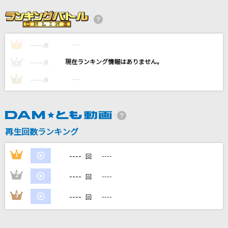
世界が終るまでは…
WANDS
----
----
1
点
[生音]オレンジ
----
----
2
点
SPYAIR
----
----
3
点
HOWEVER
GLAY
再生回数ランキング
[生音]星座になれたら
結束バンド
----
1
----
回
もっと見る
----
2
----
回
----
3
----
回
DAMの新曲・ランキングなど
カラオケ最新情報をチェック！