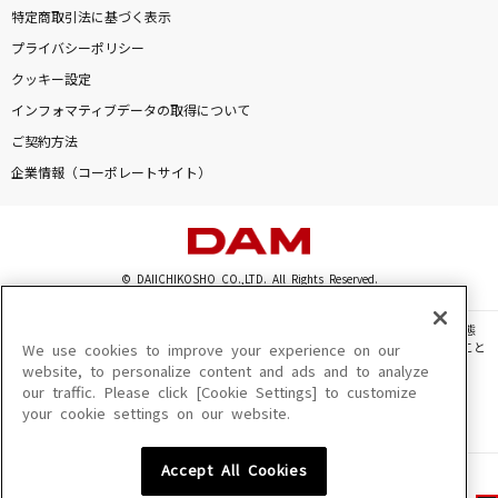
特定商取引法に基づく表示
プライバシーポリシー
クッキー設定
インフォマティブデータの取得について
ご契約方法
企業情報（コーポレートサイト）
© DAIICHIKOSHO CO.,LTD. All Rights Reserved.
このサイトに掲載されている一切の文章・画像・写真・動画・音声等を、手段や形態
を問わず、著作権法の定める範囲を超えて無断で複製、転載、ファイル化などすること
We use cookies to improve your experience on our
を禁じます。
website, to personalize content and ads and to analyze
our traffic. Please click [Cookie Settings] to customize
楽曲及びコンテンツは、機種によりご利用いただけない場合があります。
your cookie settings on our website.
楽曲及びコンテンツの配信日、配信内容が変更になる場合があります。
楽曲によりMYリスト保存ができない場合があります。
Accept All Cookies
JASRAC許諾番号
6602250213Y31015 6602250112Y38026 6602250240Y31015