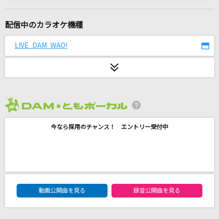
[生音]僕は君の事が好きだけど君は僕を別に好き
じゃないみたい
配信中のカラオケ機種
back number
LIVE DAM WAO!
[生音]人として
SUPER BEAVER
unravel
TK from 凛として時雨
2026年8月度
ニュー・マイ・ノーマル
今なら採用のチャンス！ エントリー受付中
Mrs. GREEN APPLE
[生音]青と夏
Mrs. GREEN APPLE
DAM★ともボーカルエントリーランキング
動画公開曲を見る
録音公開曲を見る
日曜日よりの使者
THE HIGH-LOWS(ザ・ハイロウズ)