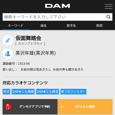
キーワード
曲名
歌手名
歌詞
仮面舞踏会
カラオケ検索
[ カメンブトウカイ ]
黒沢年雄(黒沢年男)
カラオケ店舗検索
選曲番号：
1923-06
お前の顔は見あきたし お前の声も聞きあきた
カラオケリクエスト
対応カラオケコンテンツ
全国りれき
リアルタイムで歌われている曲の一覧
デンモクアプリで予約
MYリスト保存