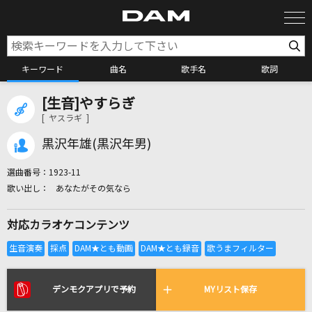
キーワード
曲名
歌手名
歌詞
[生音]やすらぎ
カラオケ検索
[ ヤスラギ ]
黒沢年雄(黒沢年男)
カラオケ店舗検索
選曲番号：
1923-11
あなたがその気なら
カラオケリクエスト
対応カラオケコンテンツ
全国りれき
リアルタイムで歌われている曲の一覧
デンモクアプリで予約
MYリスト保存