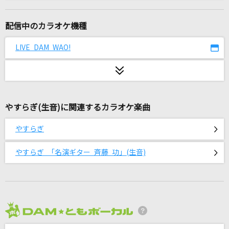
[生音]チェックのワンピース
back number
配信中のカラオケ機種
ultra soul
LIVE DAM WAO!
B'z
flower
L'Arc-en-Ciel
やすらぎ(生音)に関連するカラオケ楽曲
Story
やすらぎ
AI
やすらぎ 「名演ギター 斉藤 功」(生音)
灰色と青(+菅田将暉)
米津玄師
夜明けと蛍
n-buna feat.初音ミク
2026年8月度