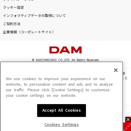
クッキー設定
インフォマティブデータの取得について
ご契約方法
企業情報（コーポレートサイト）
© DAIICHIKOSHO CO.,LTD. All Rights Reserved.
このサイトに掲載されている一切の文章・画像・写真・動画・音声等を、手段や形態
を問わず、著作権法の定める範囲を超えて無断で複製、転載、ファイル化などすること
We use cookies to improve your experience on our
を禁じます。
website, to personalize content and ads and to analyze
our traffic. Please click [Cookie Settings] to customize
楽曲及びコンテンツは、機種によりご利用いただけない場合があります。
your cookie settings on our website.
楽曲及びコンテンツの配信日、配信内容が変更になる場合があります。
楽曲によりMYリスト保存ができない場合があります。
Accept All Cookies
JASRAC許諾番号
6602250213Y31015 6602250112Y38026 6602250240Y31015
6602250241Y45122
Cookies Settings
NexTone許諾番号