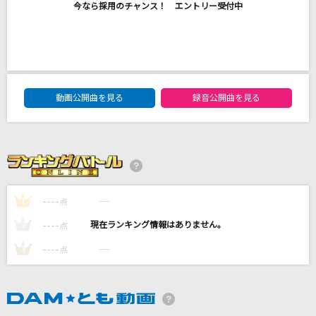
今なら採用のチャンス！ エントリー受付中
[プロオケ]ごめんね…
高橋真梨子
[生音]マイガール
嵐(アラシ)
DAM★ともボーカルエントリーランキング
動画公開曲を見る
録音公開曲を見る
セカンド・キス
しゅーず
優しい彗星
YOASOBI
----
----
1
点
もっと見る
----
----
2
点
----
----
3
点
DAMの新曲・ランキングなど
カラオケ最新情報をチェック！