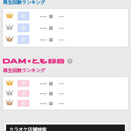
再生回数ランキング
----
1
----
DAMに会員登録・ログインして
回
カラオケをもっと楽しもう！
----
2
----
回
----
3
----
回
自宅でカラオケ歌い放題！
家族や友達と一緒に！練習にも！
再生回数ランキング
----
1
----
回
----
2
----
回
----
3
----
回
カラオケ店舗検索