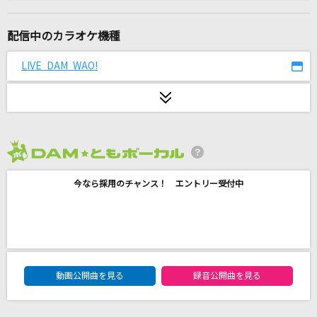
ハイタッチ!
サトシ&ヒカリ(松本梨香・豊口めぐみ)
配信中のカラオケ機種
ホワイトノイズ(「東京リベンジャーズ」アニメ
LIVE DAM WAO!
バージョン)
Official髭男dism
[生音]サムライハート(Some Like It Hot!!)
SPYAIR
2026年8月度
スーパー・ヒーロー
今なら採用のチャンス！ エントリー受付中
Tommy Snyder
[生音]秘密のキス
back number
DAM★ともボーカルエントリーランキング
動画公開曲を見る
録音公開曲を見る
[生音]雨と僕の話
back number