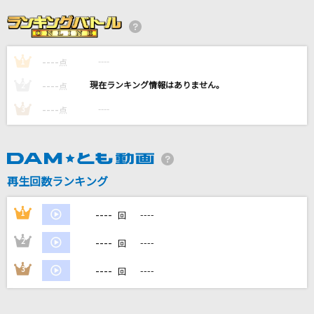
[良音]月光花
Janne Da Arc
----
----
1
点
脳漿炸裂ガール
----
----
2
点
れるりり feat.初音ミク&GUMI
----
----
3
点
[生音]愛が呼ぶほうへ
ポルノグラフィティ
再生回数ランキング
モス(ビデオクリップバージョン)
サカナクション
----
1
----
回
もっと見る
----
2
----
回
----
3
----
回
DAMの新曲・ランキングなど
カラオケ最新情報をチェック！