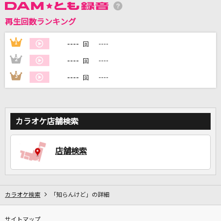
再生回数ランキング
DAMに会員登録・ログインして
----
1
----
回
カラオケをもっと楽しもう！
----
2
----
回
----
3
----
回
自宅でカラオケ歌い放題！
家族や友達と一緒に！練習にも！
カラオケ店舗検索
店舗検索
カラオケ検索
「知らんけど」の詳細
サイトマップ