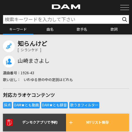
キーワード
曲名
歌手名
歌詞
知らんけど
カラオケ検索
[ シランケド ]
山崎まさよし
カラオケ店舗検索
選曲番号：
1926-43
いわゆる世の中の定説はどれも
カラオケリクエスト
対応カラオケコンテンツ
全国りれき
リアルタイムで歌われている曲の一覧
デンモクアプリで予約
MYリスト保存