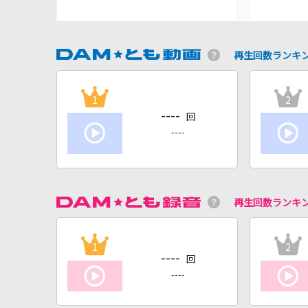
再生回数ランキ
1
2
----
回
----
再生回数ランキ
1
2
----
回
----