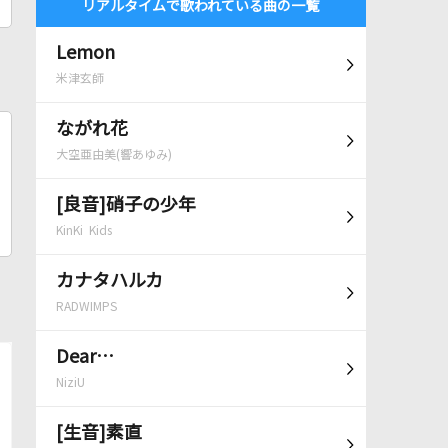
リアルタイムで歌われている曲の一覧
Lemon
米津玄師
ながれ花
大空亜由美(響あゆみ)
[良音]硝子の少年
KinKi Kids
カナタハルカ
RADWIMPS
Dear…
NiziU
[生音]素直