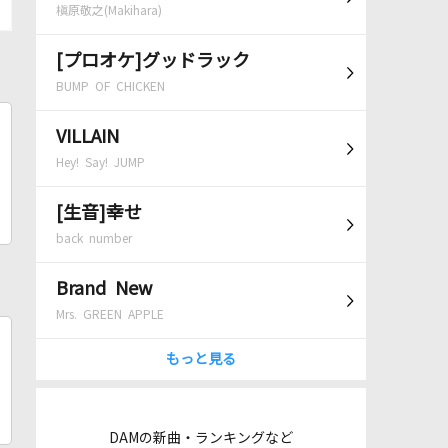
槇原敬之(Makihara)
[プロオケ]グッドラック
BUMP OF CHICKEN
VILLAIN
Hey! Say! JUMP
[生音]幸せ
back number
Brand New
Mrs. GREEN APPLE
もっと見る
DAMの新曲・ランキングなど