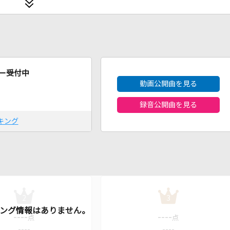
2026年8月度
ー受付中
動画公開曲を見る
録音公開曲を見る
キング
2
3
----
----
点
点
----
----