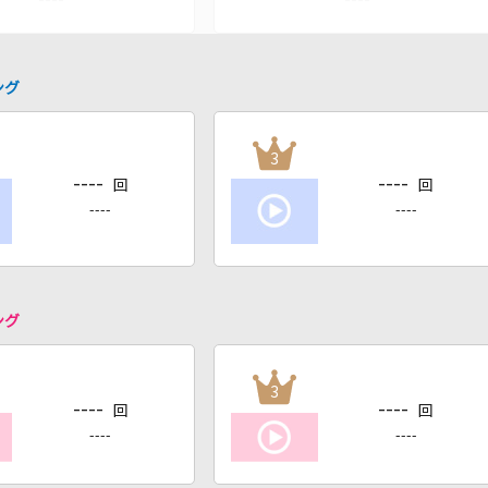
ング
3
----
----
回
回
----
----
ング
3
----
----
回
回
----
----