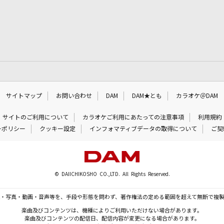
サイトマップ
お問い合わせ
DAM
DAM★とも
カラオケ＠DAM
サイトのご利用について
カラオケご利用にあたっての注意事項
利用規約
ーポリシー
クッキー設定
インフォマティブデータの取得について
ご契
© DAIICHIKOSHO CO.,LTD. All Rights Reserved.
・写真・動画・音声等を、手段や形態を問わず、著作権法の定める範囲を超えて無断で複
楽曲及びコンテンツは、機種によりご利用いただけない場合があります。
楽曲及びコンテンツの配信日、配信内容が変更になる場合があります。