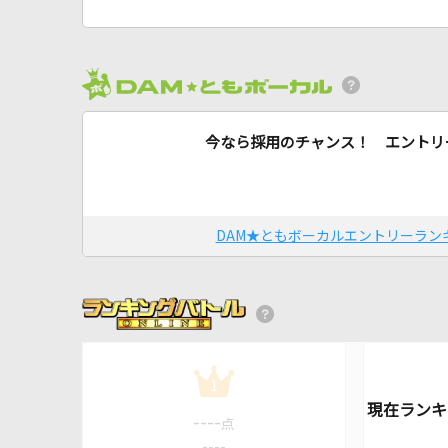
今なら採用のチャンス！ エントリ
DAM★ともボーカルエントリーラン
1
----
点
----