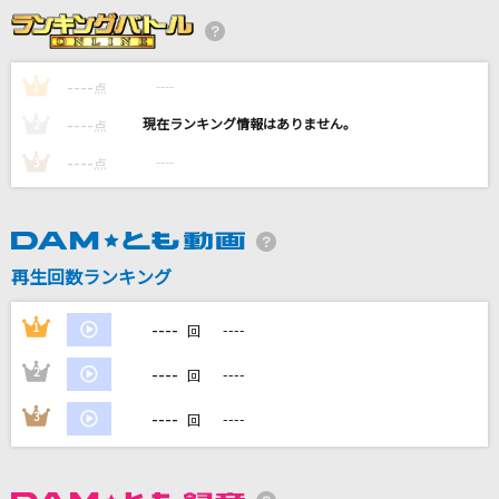
忘れられないの
サカナクション
----
----
1
点
睡る君
----
----
2
点
OddRe:
----
----
3
点
Forever...
savage genius
サウダージ
再生回数ランキング
ポルノグラフィティ
----
1
----
回
もっと見る
----
2
----
回
DAMの新曲・ランキングなど
----
3
----
回
カラオケ最新情報をチェック！