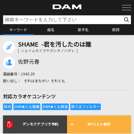
キーワード
曲名
歌手名
歌詞
SHAME -君を汚したのは誰
カラオケ検索
[ シェイムキミヲケガシタノハダレ ]
佐野元春
カラオケ店舗検索
選曲番号：
1942-29
それはまちがい それとも
カラオケリクエスト
対応カラオケコンテンツ
全国りれき
リアルタイムで歌われている曲の一覧
デンモクアプリで予約
MYリスト保存