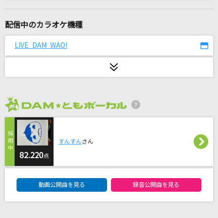
花に嵐
米津玄師
配信中のカラオケ機種
わたがし
LIVE DAM WAO!
back number
[生音]LA・LA・LA LOVE SONG
久保田利伸with NAOMI CAMPBELL
2026年8月度
イケナイ太陽
ORANGE RANGE
すんすん
さん
[生音]優しい雨
82.220
点
小泉今日子
DAM★ともボーカルエントリーランキング
動画公開曲を見る
録音公開曲を見る
ai my me
OddRe: