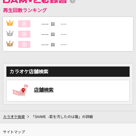
再生回数ランキング
DAMに会員登録・ログインして
カラオケをもっと楽しもう！
----
1
----
回
----
2
----
回
----
3
----
回
自宅でカラオケ歌い放題！
家族や友達と一緒に！練習にも！
カラオケ店舗検索
店舗検索
カラオケ検索
「SHAME -君を汚したのは誰」の詳細
サイトマップ