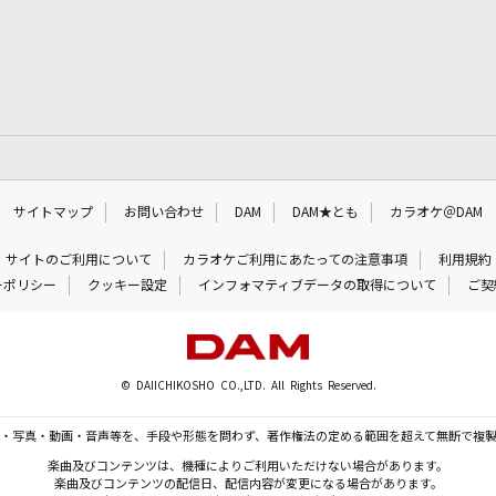
サイトマップ
お問い合わせ
DAM
DAM★とも
カラオケ＠DAM
サイトのご利用について
カラオケご利用にあたっての注意事項
利用規約
ーポリシー
クッキー設定
インフォマティブデータの取得について
ご契
© DAIICHIKOSHO CO.,LTD. All Rights Reserved.
・写真・動画・音声等を、手段や形態を問わず、著作権法の定める範囲を超えて無断で複
楽曲及びコンテンツは、機種によりご利用いただけない場合があります。
楽曲及びコンテンツの配信日、配信内容が変更になる場合があります。