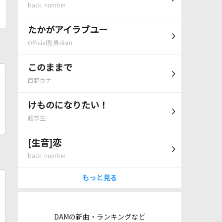
back number
たかがアイラブユー
Official髭男dism
このままで
西野カナ
けものになりたい！
超学生
[生音]恋
back number
もっと見る
DAMの新曲・ランキングなど