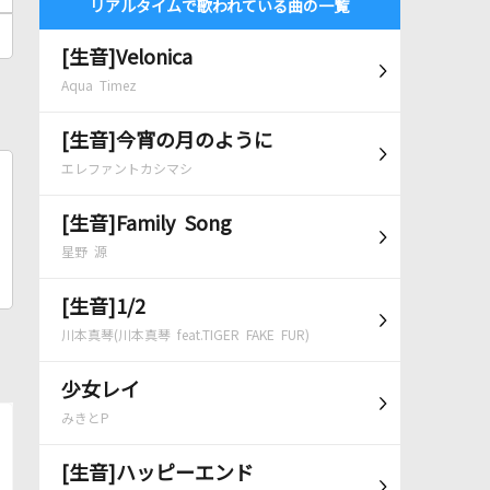
リアルタイムで歌われている曲の一覧
[生音]Velonica
Aqua Timez
[生音]今宵の月のように
エレファントカシマシ
[生音]Family Song
星野 源
[生音]1/2
川本真琴(川本真琴 feat.TIGER FAKE FUR)
少女レイ
みきとP
[生音]ハッピーエンド