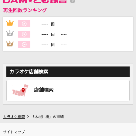
再生回数ランキング
DAMに会員登録・ログインして
カラオケをもっと楽しもう！
----
1
----
回
----
2
----
回
----
3
----
回
自宅でカラオケ歌い放題！
家族や友達と一緒に！練習にも！
カラオケ店舗検索
店舗検索
カラオケ検索
「木根川橋」の詳細
サイトマップ