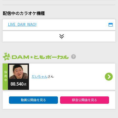
[生音]Any
Mr.Children
配信中のカラオケ機種
home
LIVE DAM WAO!
シクフォニ
カタオモイ
Aimer(エメ)
2026年8月度
マツケンサンバⅡ
松平健(KEN MATSUDAIRA)
だいちゃん
さん
[生音]魔法が解けたら
88.540
点
Saucy Dog
DAM★ともボーカルエントリーランキング
動画公開曲を見る
録音公開曲を見る
It's just love
Misia