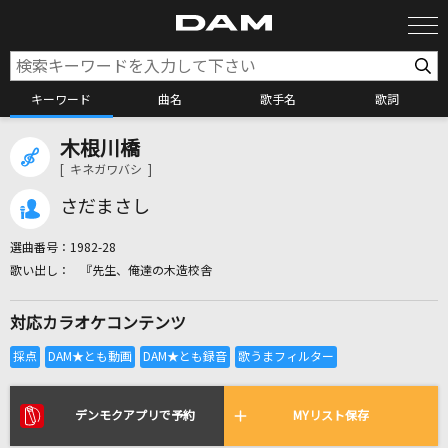
キーワード
曲名
歌手名
歌詞
木根川橋
カラオケ検索
[ キネガワバシ ]
さだまさし
カラオケ店舗検索
選曲番号：
1982-28
『先生、俺達の木造校舎
カラオケリクエスト
対応カラオケコンテンツ
全国りれき
リアルタイムで歌われている曲の一覧
デンモクアプリで予約
MYリスト保存