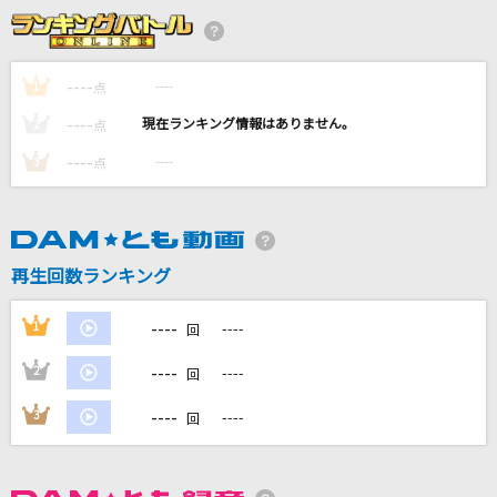
うっせぇわ
Ado
----
----
1
点
世界でいちばんアイドル
----
----
2
点
超ときめき宣伝部(ときめき宣伝部)
----
----
3
点
好きすぎて滅！
M!LK
[生音]相思相愛
再生回数ランキング
aiko
----
1
----
回
もっと見る
----
2
----
回
DAMの新曲・ランキングなど
----
3
----
回
カラオケ最新情報をチェック！