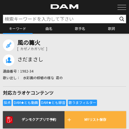
キーワード
曲名
歌手名
歌詞
風の篝火
カラオケ検索
[ カゼノカガリビ ]
さだまさし
カラオケ店舗検索
選曲番号：
1982-34
水彩画の蜉蝣の様な 君の
カラオケリクエスト
対応カラオケコンテンツ
全国りれき
リアルタイムで歌われている曲の一覧
デンモクアプリで予約
MYリスト保存