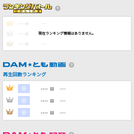
S.O.S
TRUE
----
----
1
点
幻日
----
----
2
点
BLUE ENCOUNT
----
----
3
点
Challengers
ROF-MAO
再生回数ランキング
[生音]Tell Me Goodbye (LOVE & HOPE TOU
R 2011)
----
1
----
回
BIGBANG
----
2
----
回
もっと見る
----
3
----
回
DAMの新曲・ランキングなど
カラオケ最新情報をチェック！