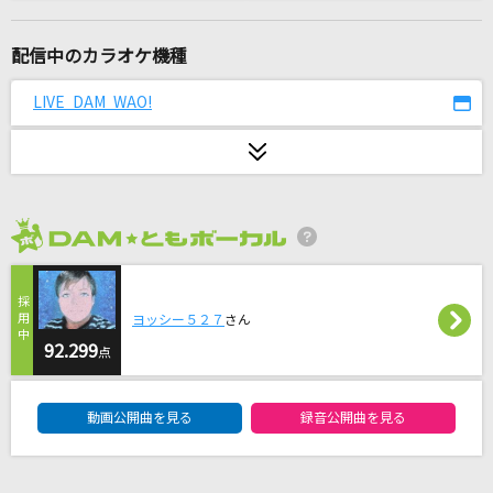
Subtitle
Official髭男dism
配信中のカラオケ機種
怪獣の花唄
LIVE DAM WAO!
Vaundy
夢を信じて
徳永英明
2026年8月度
Miscast
X JAPAN (X)
ヨッシー５２７
さん
デートプランA to Z
92.299
点
[√AtoZ]羽風薫(CV.細貝圭)、守沢千秋(CV.帆世雄一)、椎名ニキ(CV.山口智
広)、逆先夏目(CV.野島健児)、天満光(CV.小林大紀)
DAM★ともボーカルエントリーランキング
動画公開曲を見る
録音公開曲を見る
奏(かなで)
スキマスイッチ