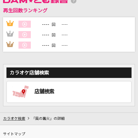
再生回数ランキング
----
1
----
回
DAMに会員登録・ログインして
カラオケをもっと楽しもう！
----
2
----
回
----
3
----
回
自宅でカラオケ歌い放題！
カラオケ店舗検索
家族や友達と一緒に！練習にも！
店舗検索
カラオケ検索
「風の篝火」の詳細
サイトマップ