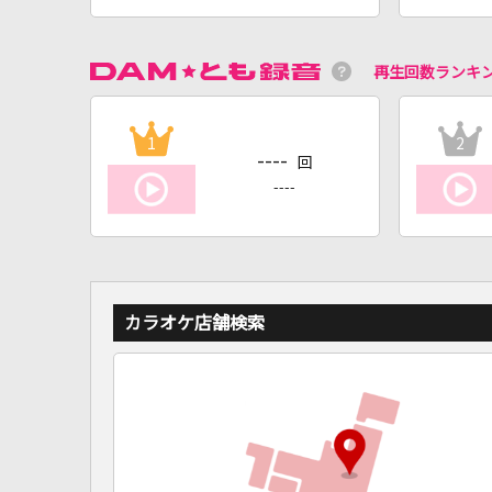
再生回数ランキ
1
2
----
回
----
カラオケ店舗検索