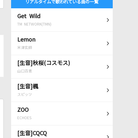
リアルタイムで歌われている曲の一覧
Get Wild
TM NETWORK(TMN)
Lemon
米津玄師
[生音]秋桜(コスモス)
山口百恵
[生音]楓
スピッツ
ZOO
ECHOES
[生音]CQCQ