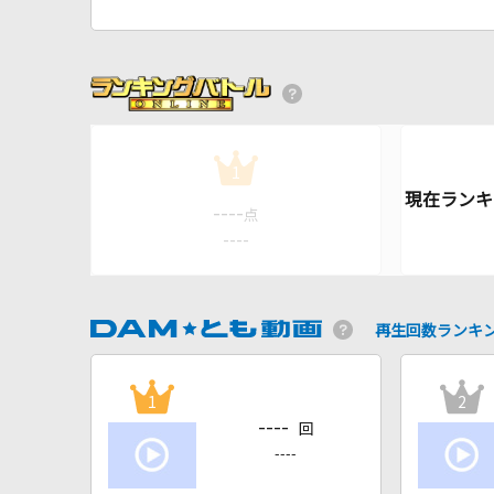
1
----
点
----
再生回数ランキ
1
2
----
回
----