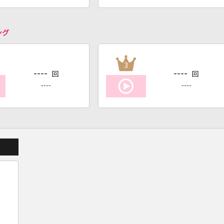
ング
3
----
----
回
回
----
----