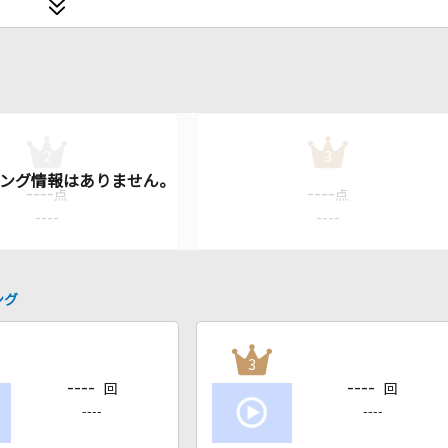
2
3
----
----
点
点
----
----
ング
3
----
----
回
回
----
----