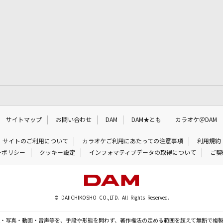
サイトマップ
お問い合わせ
DAM
DAM★とも
カラオケ＠DAM
サイトのご利用について
カラオケご利用にあたっての注意事項
利用規約
ーポリシー
クッキー設定
インフォマティブデータの取得について
ご契
© DAIICHIKOSHO CO.,LTD. All Rights Reserved.
・写真・動画・音声等を、手段や形態を問わず、著作権法の定める範囲を超えて無断で複