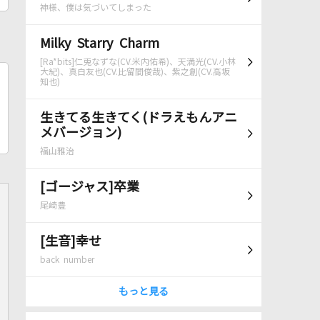
神様、僕は気づいてしまった
Milky Starry Charm
[Ra*bits]仁兎なずな(CV.米内佑希)、天満光(CV.小林
大紀)、真白友也(CV.比留間俊哉)、紫之創(CV.高坂
知也)
生きてる生きてく(ドラえもんアニ
メバージョン)
福山雅治
[ゴージャス]卒業
尾崎豊
[生音]幸せ
back number
もっと見る