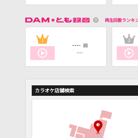
再生回数ランキ
1
2
----
回
----
カラオケ店舗検索