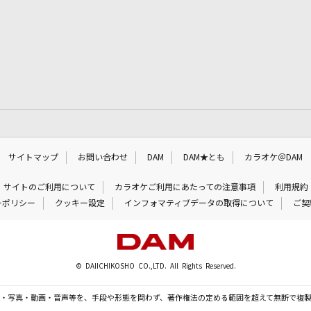
サイトマップ
お問い合わせ
DAM
DAM★とも
カラオケ＠DAM
サイトのご利用について
カラオケご利用にあたっての注意事項
利用規約
ーポリシー
クッキー設定
インフォマティブデータの取得について
ご契
© DAIICHIKOSHO CO.,LTD. All Rights Reserved.
・写真・動画・音声等を、手段や形態を問わず、著作権法の定める範囲を超えて無断で複