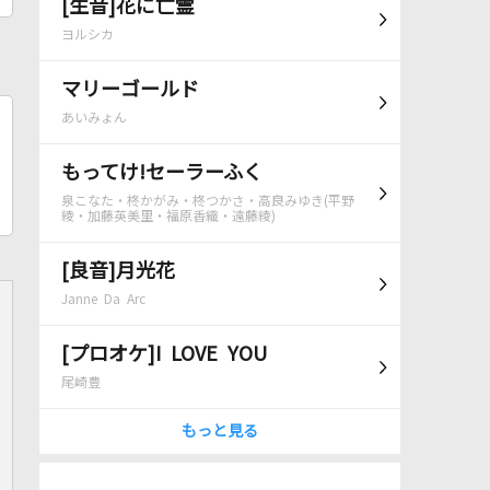
[生音]花に亡霊
ヨルシカ
マリーゴールド
あいみょん
もってけ!セーラーふく
泉こなた・柊かがみ・柊つかさ・高良みゆき(平野
綾・加藤英美里・福原香織・遠藤綾)
[良音]月光花
Janne Da Arc
[プロオケ]I LOVE YOU
尾崎豊
もっと見る