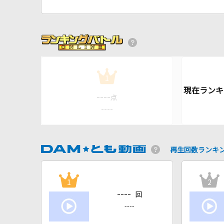
1
----
点
----
再生回数ランキ
1
2
----
回
----