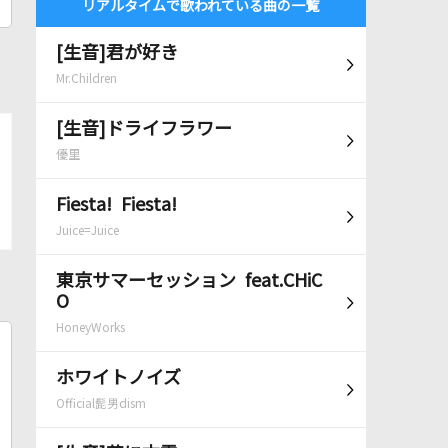
リアルタイムで歌われている曲の一覧
[生音]君が好き
Mr.Children
[生音]ドライフラワー
優里
Fiesta! Fiesta!
Juice=Juice
東京サマーセッション feat.CHiC
O
HoneyWorks
ホワイトノイズ
Official髭男dism