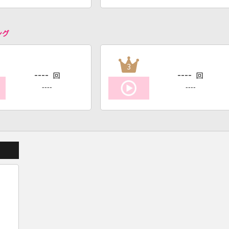
ング
3
----
----
回
回
----
----