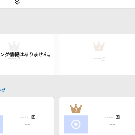
2
3
----
----
点
点
----
----
ング
3
----
----
回
回
----
----