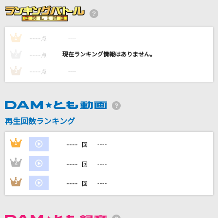
平熱
Mr.Children
----
----
1
点
napori
----
----
2
点
Vaundy
----
----
3
点
umbrella
SEKAI NO OWARI(世界の終わり)
ただただ怠惰
再生回数ランキング
NANIMONO
----
1
----
回
もっと見る
----
2
----
回
DAMの新曲・ランキングなど
----
3
----
回
カラオケ最新情報をチェック！