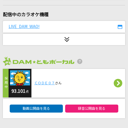
EVER
GACKT(Gackt)
配信中のカラオケ機種
God knows...
LIVE DAM WAO!
涼宮ハルヒ(CV.平野綾)
ノマド
バルーン
2026年8月度
Workin' Hard
藤井 風
ＣＯＤＥ０７
さん
[生音]君はロックを聴かない
93.101
点
あいみょん
DAM★ともボーカルエントリーランキング
動画公開曲を見る
録音公開曲を見る
[生音]愛のレンタル
マカロニえんぴつ