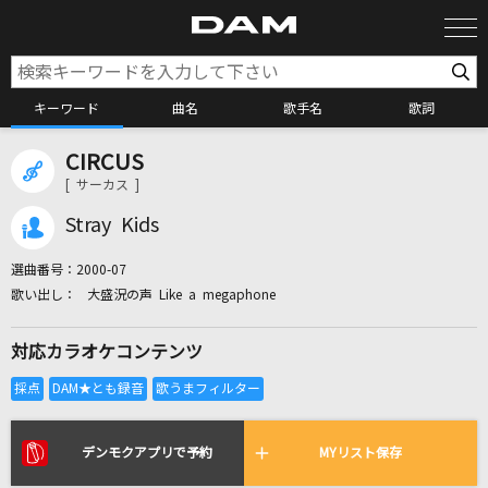
キーワード
曲名
歌手名
歌詞
CIRCUS
カラオケ検索
[ サーカス ]
Stray Kids
カラオケ店舗検索
選曲番号：
2000-07
大盛況の声 Like a megaphone
カラオケリクエスト
対応カラオケコンテンツ
全国りれき
リアルタイムで歌われている曲の一覧
デンモクアプリで予約
MYリスト保存