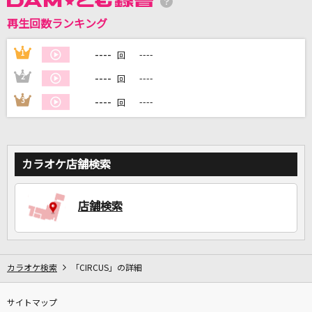
再生回数ランキング
DAMに会員登録・ログインして
カラオケをもっと楽しもう！
----
1
----
回
----
2
----
回
----
3
----
回
自宅でカラオケ歌い放題！
家族や友達と一緒に！練習にも！
カラオケ店舗検索
店舗検索
カラオケ検索
「CIRCUS」の詳細
サイトマップ