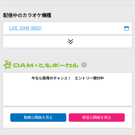
君が好きだと叫びたい
BAAD
配信中のカラオケ機種
ミスター
LIVE DAM WAO!
KARA
[生音]言えないよ
郷ひろみ
2026年8月度
[生音]アイノカタチ feat.HIDE(GReeeeN)
今なら採用のチャンス！ エントリー受付中
Misia
[生音]HANABI
Mr.Children
DAM★ともボーカルエントリーランキング
Get Along Together
動画公開曲を見る
録音公開曲を見る
山根康広