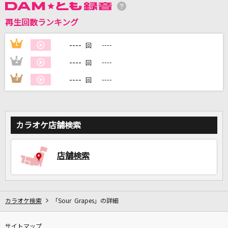
再生回数ランキング
DAMに会員登録・ログインして
カラオケをもっと楽しもう！
----
1
----
回
----
2
----
回
----
3
----
回
自宅でカラオケ歌い放題！
家族や友達と一緒に！練習にも！
カラオケ店舗検索
店舗検索
カラオケ検索
「Sour Grapes」の詳細
サイトマップ