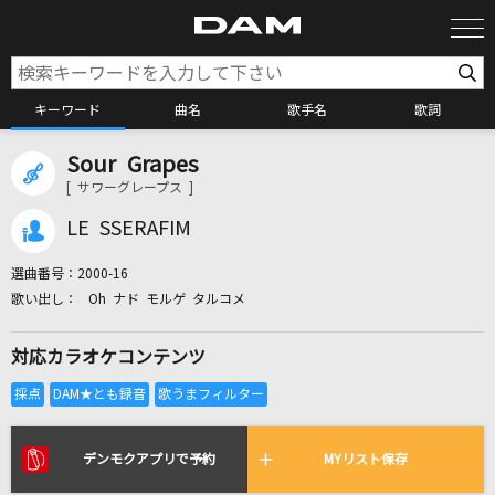
キーワード
曲名
歌手名
歌詞
Sour Grapes
カラオケ検索
[ サワーグレープス ]
LE SSERAFIM
カラオケ店舗検索
選曲番号：
2000-16
Oh ナド モルゲ タルコメ
カラオケリクエスト
対応カラオケコンテンツ
全国りれき
リアルタイムで歌われている曲の一覧
デンモクアプリで予約
MYリスト保存