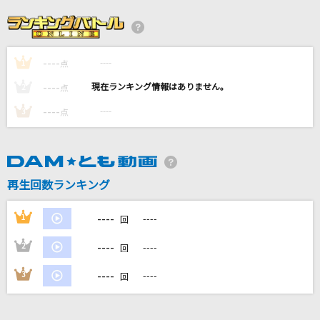
[生音]流星のサドル
久保田利伸
----
----
1
866
点
＝LOVE
----
----
2
点
----
----
3
点
もう少しだけ
すずれ
[生音]桜
再生回数ランキング
コブクロ
----
1
----
回
もっと見る
----
2
----
回
DAMの新曲・ランキングなど
----
3
----
回
カラオケ最新情報をチェック！