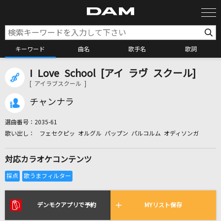
キーワード
曲名
歌手名
歌詞
I Love School [アイ ラヴ スクール]
カラオケ検索
[ アイラブスクール ]
チャンナラ
カラオケ店舗検索
選曲番号：
2035-61
フェセクピッ オルグル パップン パルコルム オディソンガ
カラオケリクエスト
対応カラオケコンテンツ
全国りれき
リアルタイムで歌われている曲の一覧
デンモクアプリで予約
MYリスト保存