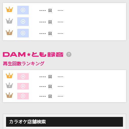
Jungle P
----
1
----
回
5050
----
2
----
回
[生音]貴方解剖純愛歌～死ね～
----
3
----
回
あいみょん
真夜中マーメイド
＝LOVE
再生回数ランキング
[生音]水平線
----
1
----
回
back number
----
2
----
回
もっと見る
----
3
----
回
DAMの新曲・ランキングなど
カラオケ最新情報をチェック！
カラオケ店舗検索