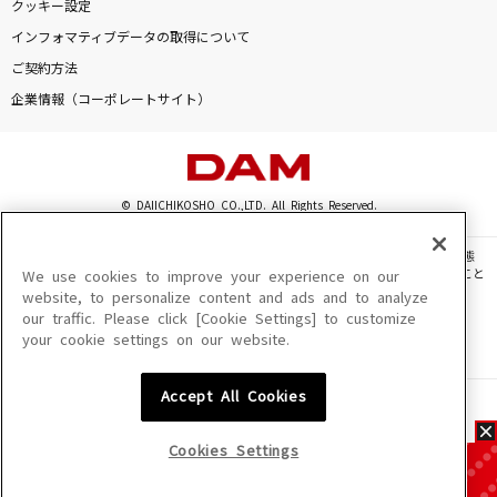
クッキー設定
インフォマティブデータの取得について
ご契約方法
企業情報（コーポレートサイト）
© DAIICHIKOSHO CO.,LTD. All Rights Reserved.
このサイトに掲載されている一切の文章・画像・写真・動画・音声等を、手段や形態
を問わず、著作権法の定める範囲を超えて無断で複製、転載、ファイル化などすること
We use cookies to improve your experience on our
を禁じます。
website, to personalize content and ads and to analyze
our traffic. Please click [Cookie Settings] to customize
楽曲及びコンテンツは、機種によりご利用いただけない場合があります。
your cookie settings on our website.
楽曲及びコンテンツの配信日、配信内容が変更になる場合があります。
楽曲によりMYリスト保存ができない場合があります。
Accept All Cookies
JASRAC許諾番号
6602250213Y31015 6602250112Y38026 6602250240Y31015
6602250241Y45122
Cookies Settings
NexTone許諾番号
ID000002945 ID000002947 ID000002937 ID000002938