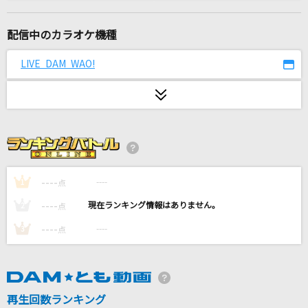
YOKAZE
変態紳士クラブ
配信中のカラオケ機種
この空がトリガー
LIVE DAM WAO!
＝LOVE
[生音]チョット
大黒摩季
おジャ魔女カーニバル!!
MAHO堂
----
----
1
点
----
----
2
点
シャルル
----
----
3
点
バルーン
雨とペトラ
バルーン
再生回数ランキング