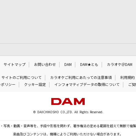
サイトマップ
お問い合わせ
DAM
DAM★とも
カラオケ＠DAM
サイトのご利用について
カラオケご利用にあたっての注意事項
利用規約
ーポリシー
クッキー設定
インフォマティブデータの取得について
ご契
© DAIICHIKOSHO CO.,LTD. All Rights Reserved.
・写真・動画・音声等を、手段や形態を問わず、著作権法の定める範囲を超えて無断で複
楽曲及びコンテンツは、機種によりご利用いただけない場合があります。