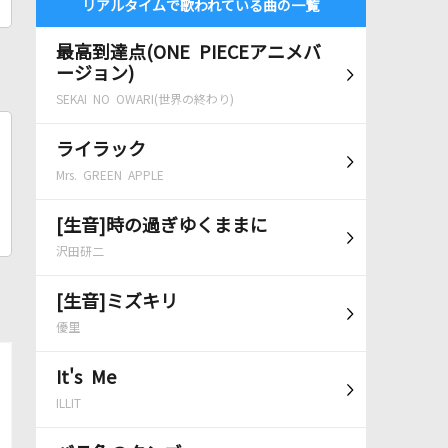
リアルタイムで歌われている曲の一覧
最高到達点(ONE PIECEアニメバ
ージョン)
SEKAI NO OWARI(世界の終わり)
ライラック
Mrs. GREEN APPLE
[生音]時の過ぎゆくままに
沢田研二
[生音]ミズキリ
優里
It's Me
ILLIT