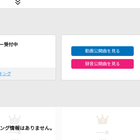
2026年8月度
ー受付中
動画公開曲を見る
録音公開曲を見る
キング
2
3
----
----
点
点
----
----