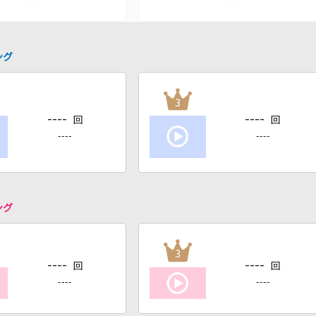
ング
3
----
----
回
回
----
----
ング
3
----
----
回
回
----
----