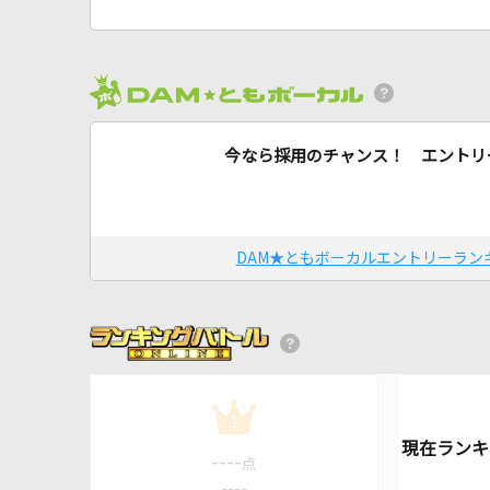
今なら採用のチャンス！ エントリ
DAM★ともボーカルエントリーラン
1
----
点
----