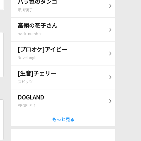
バラ色のタンゴ
瀬川瑛子
高嶺の花子さん
back number
[プロオケ]アイビー
Novelbright
[生音]チェリー
スピッツ
DOGLAND
PEOPLE 1
もっと見る