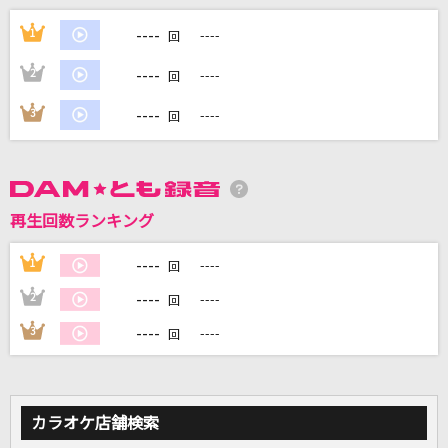
愛ゆえに
----
1
----
回
さとうもか
----
2
----
回
[生音]迷い道
----
3
----
回
渡辺真知子
ラブレター
YOASOBI
再生回数ランキング
irony
----
1
----
回
ClariS
----
2
----
回
もっと見る
----
3
----
回
DAMの新曲・ランキングなど
カラオケ最新情報をチェック！
カラオケ店舗検索