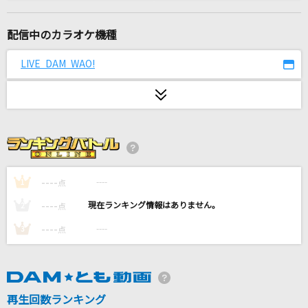
サンサン・サマー
UtaGe!
配信中のカラオケ機種
僕と僕
LIVE DAM WAO!
川崎鷹也
続・くだらない唄
BUMP OF CHICKEN
Regret nothing ～Tighten Up～
火野映司(渡部秀)
----
----
1
点
----
----
2
点
新橋二丁目七番地
----
----
3
点
あさみ ちゆき
メトロノーム
米津玄師
再生回数ランキング