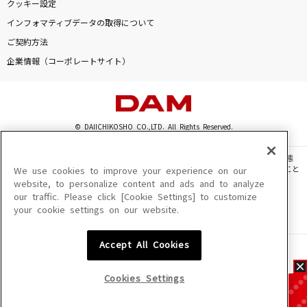
クッキー設定
インフォマティブデータの取得について
ご契約方法
企業情報（コーポレートサイト）
© DAIICHIKOSHO CO.,LTD. All Rights Reserved.
このサイトに掲載されている一切の文章・画像・写真・動画・音声等を、手段や形態
を問わず、著作権法の定める範囲を超えて無断で複製、転載、ファイル化などすること
We use cookies to improve your experience on our
を禁じます。
website, to personalize content and ads and to analyze
our traffic. Please click [Cookie Settings] to customize
楽曲及びコンテンツは、機種によりご利用いただけない場合があります。
your cookie settings on our website.
楽曲及びコンテンツの配信日、配信内容が変更になる場合があります。
楽曲によりMYリスト保存ができない場合があります。
Accept All Cookies
JASRAC許諾番号
6602250213Y31015 6602250112Y38026 6602250240Y31015
6602250241Y45122
Cookies Settings
NexTone許諾番号
ID000002945 ID000002947 ID000002937 ID000002938