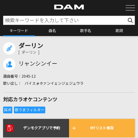
キーワード
曲名
歌手名
歌詞
ダーリン
カラオケ検索
[ ダーリン ]
リャンシンイー
カラオケ店舗検索
選曲番号：
2045-12
バイスォホァンイェンジェジュウラ
カラオケリクエスト
対応カラオケコンテンツ
全国りれき
リアルタイムで歌われている曲の一覧
デンモクアプリで予約
MYリスト保存