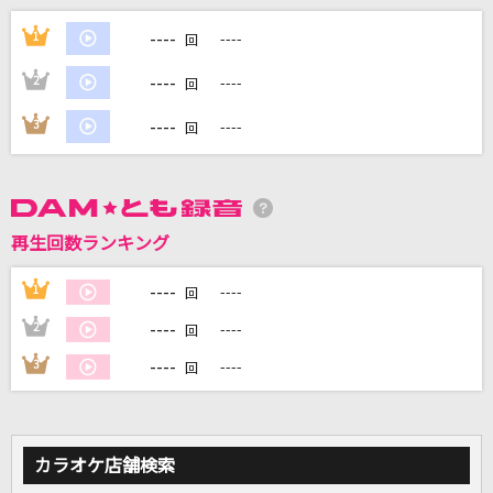
----
[プロオケ]I LOVE YOU
1
----
回
尾崎豊
----
2
----
回
[生音]ブルーアンバー
----
3
----
回
back number
Song for…
HY
再生回数ランキング
[生音]CHE.R.RY
----
1
----
回
YUI
----
2
----
回
----
3
----
もっと見る
回
DAMの新曲・ランキングなど
カラオケ最新情報をチェック！
カラオケ店舗検索