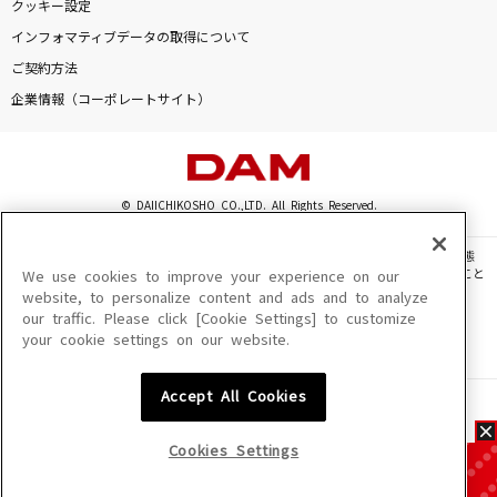
クッキー設定
インフォマティブデータの取得について
ご契約方法
企業情報（コーポレートサイト）
© DAIICHIKOSHO CO.,LTD. All Rights Reserved.
このサイトに掲載されている一切の文章・画像・写真・動画・音声等を、手段や形態
を問わず、著作権法の定める範囲を超えて無断で複製、転載、ファイル化などすること
We use cookies to improve your experience on our
を禁じます。
website, to personalize content and ads and to analyze
our traffic. Please click [Cookie Settings] to customize
楽曲及びコンテンツは、機種によりご利用いただけない場合があります。
your cookie settings on our website.
楽曲及びコンテンツの配信日、配信内容が変更になる場合があります。
楽曲によりMYリスト保存ができない場合があります。
Accept All Cookies
JASRAC許諾番号
6602250213Y31015 6602250112Y38026 6602250240Y31015
6602250241Y45122
Cookies Settings
NexTone許諾番号
ID000002945 ID000002947 ID000002937 ID000002938