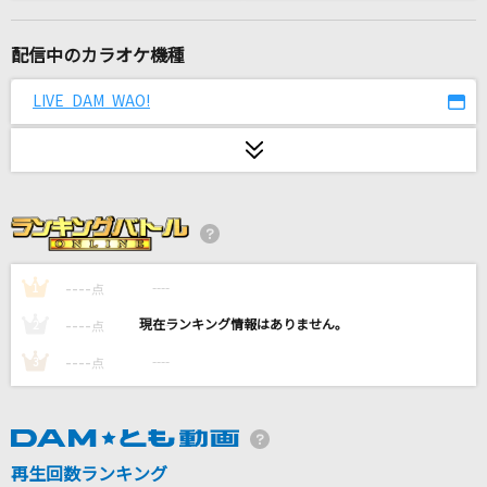
God knows...
涼宮ハルヒ(CV.平野綾)
配信中のカラオケ機種
Wasted Nights
LIVE DAM WAO!
ONE OK ROCK
[生音]Can't Take My Eyes Off You (Single Ve
rsion) [君の瞳に恋してる]
Boys Town Gang
ミックスナッツ
----
----
1
点
Official髭男dism
----
----
2
点
アンダー・ザ・シー
----
----
3
点
上條恒彦
道
再生回数ランキング
GReeeeN