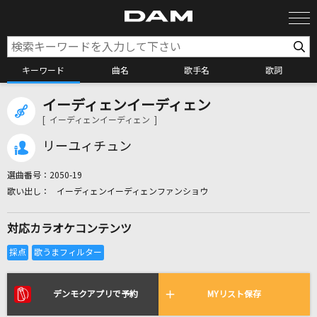
キーワード
曲名
歌手名
歌詞
イーディェンイーディェン
カラオケ検索
[ イーディェンイーディェン ]
リーユィチュン
カラオケ店舗検索
選曲番号：
2050-19
イーディェンイーディェンファンショウ
カラオケリクエスト
対応カラオケコンテンツ
全国りれき
リアルタイムで歌われている曲の一覧
デンモクアプリで予約
MYリスト保存